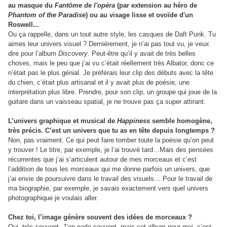
au masque du
Fantôme de l'opéra
(par extension au héro de
Phantom of the Paradise
) ou au visage lisse et ovoïde d'un
Roswell...
Ou ça rappelle, dans un tout autre style, les casques de Daft Punk. Tu
aimes leur univers visuel ? Dernièrement, je n’ai pas tout vu, je veux
dire pour l’album
Discovery
. Peut-être qu’il y avait de très belles
choses, mais le peu que j’ai vu c’était réellement très Albator, donc ce
n’était pas le plus génial. Je préférais leur clip des débuts avec la tête
du chien, c’était plus artisanal et il y avait plus de poésie, une
interprétation plus libre. Prendre, pour son clip, un groupe qui joue de la
guitare dans un vaisseau spatial, je ne trouve pas ça super attirant.
L’univers graphique et musical de
Happiness
semble homogène,
très précis. C’est un univers que tu as en tête depuis longtemps ?
Non, pas vraiment. Ce qui peut faire tomber toute la poésie qu’on peut
y trouver ! Le titre, par exemple, je l’ai trouvé tard…Mais des pensées
récurrentes que j’ai s’articulent autour de mes morceaux et c’est
l’addition de tous les morceaux qui me donne parfois un univers, que
j’ai envie de poursuivre dans le travail des visuels… Pour le travail de
ma biographie, par exemple, je savais exactement vers quel univers
photographique je voulais aller.
Chez toi, l’image génère souvent des idées de morceaux ?
Oui, très souvent. J’en parle souvent, mais cet album pour moi, c’est