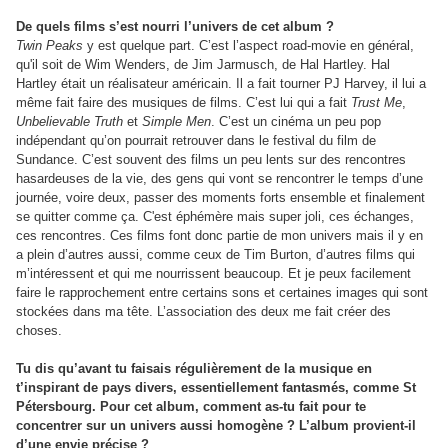
De quels films s’est nourri l’univers de cet album ?
Twin Peaks
y est quelque part. C’est l’aspect road-movie en général,
qu'il soit de Wim Wenders, de Jim Jarmusch, de Hal Hartley. Hal
Hartley était un réalisateur américain. Il a fait tourner PJ Harvey, il lui a
même fait faire des musiques de films. C’est lui qui a fait
Trust Me
,
Unbelievable Truth
et
Simple Men
. C’est un cinéma un peu pop
indépendant qu’on pourrait retrouver dans le festival du film de
Sundance. C’est souvent des films un peu lents sur des rencontres
hasardeuses de la vie, des gens qui vont se rencontrer le temps d’une
journée, voire deux, passer des moments forts ensemble et finalement
se quitter comme ça. C'est éphémère mais super joli, ces échanges,
ces rencontres. Ces films font donc partie de mon univers mais il y en
a plein d’autres aussi, comme ceux de Tim Burton, d’autres films qui
m’intéressent et qui me nourrissent beaucoup. Et je peux facilement
faire le rapprochement entre certains sons et certaines images qui sont
stockées dans ma tête. L’association des deux me fait créer des
choses.
Tu dis qu’avant tu faisais régulièrement de la musique en
t’inspirant de pays divers, essentiellement fantasmés, comme St
Pétersbourg. Pour cet album, comment as-tu fait pour te
concentrer sur un univers aussi homogène ? L’album provient-il
d’une envie précise ?