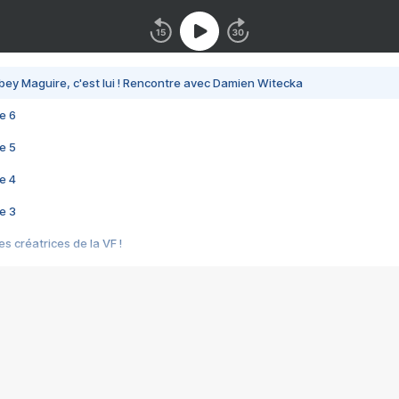
bey Maguire, c'est lui ! Rencontre avec Damien Witecka
e 6
e 5
e 4
e 3
s créatrices de la VF !
e 2
e 1
e Mektoub My Love arrive enfin ! Rencontre avec Shaïn Boumedine et Sal
i : après Toni en famille