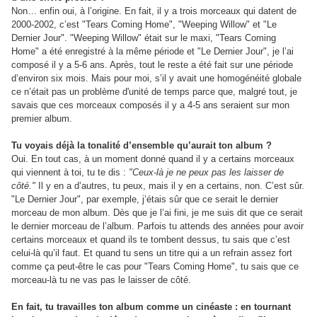
Non… enfin oui, à l’origine. En fait, il y a trois morceaux qui datent de
2000-2002, c’est "Tears Coming Home", "Weeping Willow" et "Le
Dernier Jour". "Weeping Willow" était sur le maxi, "Tears Coming
Home" a été enregistré à la même période et "Le Dernier Jour", je l’ai
composé il y a 5-6 ans. Après, tout le reste a été fait sur une période
d’environ six mois. Mais pour moi, s’il y avait une homogénéité globale
ce n’était pas un problème d'unité de temps parce que, malgré tout, je
savais que ces morceaux composés il y a 4-5 ans seraient sur mon
premier album.
Tu voyais déjà la tonalité d’ensemble qu’aurait ton album ?
Oui. En tout cas, à un moment donné quand il y a certains morceaux
qui viennent à toi, tu te dis :
"Ceux-là je ne peux pas les laisser de
côté."
Il y en a d’autres, tu peux, mais il y en a certains, non. C’est sûr.
"Le Dernier Jour", par exemple, j’étais sûr que ce serait le dernier
morceau de mon album. Dès que je l’ai fini, je me suis dit que ce serait
le dernier morceau de l’album. Parfois tu attends des années pour avoir
certains morceaux et quand ils te tombent dessus, tu sais que c’est
celui-là qu’il faut. Et quand tu sens un titre qui a un refrain assez fort
comme ça peut-être le cas pour "Tears Coming Home", tu sais que ce
morceau-là tu ne vas pas le laisser de côté.
En fait, tu travailles ton album comme un cinéaste : en tournant