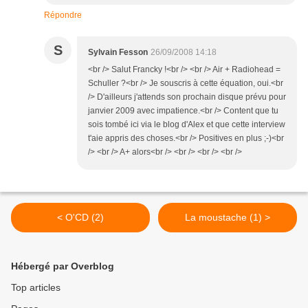
Répondre
S
Sylvain Fesson
26/09/2008 14:18
<br /> Salut Francky !<br /> <br /> Air + Radiohead =
Schuller ?<br /> Je souscris à cette équation, oui.<br
/> D'ailleurs j'attends son prochain disque prévu pour
janvier 2009 avec impatience.<br /> Content que tu
sois tombé ici via le blog d'Alex et que cette interview
t'aie appris des choses.<br /> Positives en plus ;-)<br
/> <br /> A+ alors<br /> <br /> <br /> <br />
< O'CD (2)
La moustache (1) >
Hébergé par Overblog
Top articles