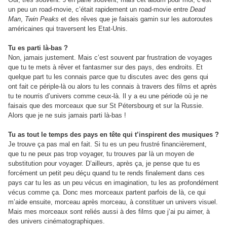
un peu un road-movie, c’était rapidement un road-movie entre
Dead
Man
,
Twin Peaks
et des rêves que je faisais gamin sur les autoroutes
américaines qui traversent les Etat-Unis.
Tu es parti là-bas ?
Non, jamais justement. Mais c’est souvent par frustration de voyages
que tu te mets à rêver et fantasmer sur des pays, des endroits. Et
quelque part tu les connais parce que tu discutes avec des gens qui
ont fait ce périple-là ou alors tu les connais à travers des films et après
tu te nourris d’univers comme ceux-là. Il y a eu une période où je ne
faisais que des morceaux que sur St Pétersbourg et sur la Russie.
Alors que je ne suis jamais parti là-bas !
Tu as tout le temps des pays en tête qui t’inspirent des musiques ?
Je trouve ça pas mal en fait. Si tu es un peu frustré financièrement,
que tu ne peux pas trop voyager, tu trouves par là un moyen de
substitution pour voyager. D’ailleurs, après ça, je pense que tu es
forcément un petit peu déçu quand tu te rends finalement dans ces
pays car tu les as un peu vécus en imagination, tu les as profondément
vécus comme ça. Donc mes morceaux partent parfois de là, ce qui
m’aide ensuite, morceau après morceau, à constituer un univers visuel.
Mais mes morceaux sont reliés aussi à des films que j’ai pu aimer, à
des univers cinématographiques.