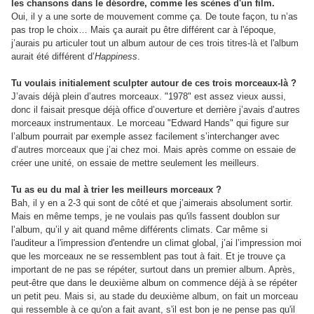
les chansons dans le désordre, comme les scènes d'un film.
Oui, il y a une sorte de mouvement comme ça. De toute façon, tu n’as
pas trop le choix… Mais ça aurait pu être différent car à l'époque,
j’aurais pu articuler tout un album autour de ces trois titres-là et l'album
aurait été différent d’
Happiness
.
Tu voulais initialement sculpter autour de ces trois morceaux-là ?
J’avais déjà plein d’autres morceaux. "1978" est assez vieux aussi,
donc il faisait presque déjà office d’ouverture et derrière j’avais d’autres
morceaux instrumentaux. Le morceau "Edward Hands" qui figure sur
l’album pourrait par exemple assez facilement s’interchanger avec
d’autres morceaux que j’ai chez moi. Mais après comme on essaie de
créer une unité, on essaie de mettre seulement les meilleurs.
Tu as eu du mal à trier les meilleurs morceaux ?
Bah, il y en a 2-3 qui sont de côté et que j’aimerais absolument sortir.
Mais en même temps, je ne voulais pas qu'ils fassent doublon sur
l’album, qu’il y ait quand même différents climats. Car même si
l'auditeur a l'impression d'entendre un climat global, j’ai l’impression moi
que les morceaux ne se ressemblent pas tout à fait. Et je trouve ça
important de ne pas se répéter, surtout dans un premier album. Après,
peut-être que dans le deuxième album on commence déjà à se répéter
un petit peu. Mais si, au stade du deuxième album, on fait un morceau
qui ressemble à ce qu'on a fait avant, s'il est bon je ne pense pas qu'il