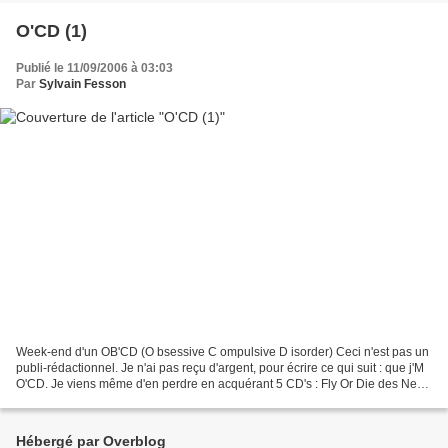
O'CD (1)
Publié le 11/09/2006 à 03:03
Par
Sylvain Fesson
Week-end d'un OB'CD (O bsessive C ompulsive D isorder) Ceci n'est pas un
publi-rédactionnel. Je n'ai pas reçu d'argent, pour écrire ce qui suit : que j'M
O'CD. Je viens même d'en perdre en acquérant 5 CD's : Fly Or Die des Nerd,
We Have Sound de Tom Vek,...
Hébergé par Overblog