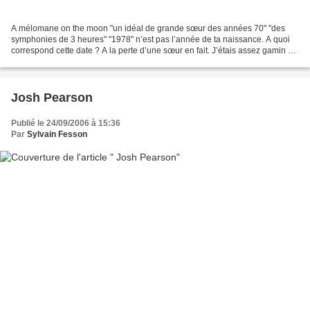
A mélomane on the moon "un idéal de grande sœur des années 70" "des
symphonies de 3 heures" "1978" n’est pas l’année de ta naissance. A quoi
correspond cette date ? A la perte d’une sœur en fait. J’étais assez gamin et
pour moi c’est une image qui est...
Josh Pearson
Publié le 24/09/2006 à 15:36
Par
Sylvain Fesson