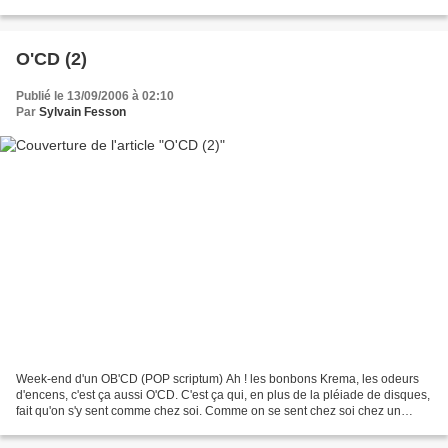
les Etats-Unis. Happiness, son premier...
O'CD (2)
Publié le 13/09/2006 à 02:10
Par
Sylvain Fesson
Week-end d'un OB'CD (POP scriptum) Ah ! les bonbons Krema, les odeurs
d'encens, c'est ça aussi O'CD. C'est ça qui, en plus de la pléiade de disques,
fait qu'on s'y sent comme chez soi. Comme on se sent chez soi chez un
Starbucks. D'ailleurs, une machine...