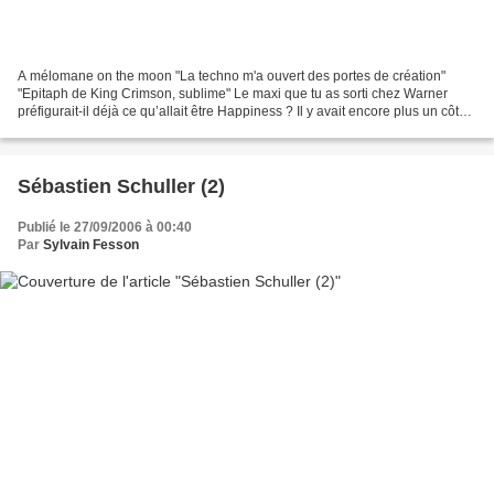
A mélomane on the moon "La techno m'a ouvert des portes de création"
"Epitaph de King Crimson, sublime" Le maxi que tu as sorti chez Warner
préfigurait-il déjà ce qu’allait être Happiness ? Il y avait encore plus un côté
sixties à la Chapeau Melon et...
Sébastien Schuller (2)
Publié le 27/09/2006 à 00:40
Par
Sylvain Fesson