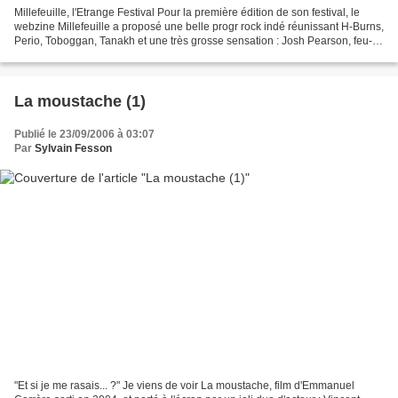
Millefeuille, l'Etrange Festival Pour la première édition de son festival, le
webzine Millefeuille a proposé une belle progr rock indé réunissant H-Burns,
Perio, Toboggan, Tanakh et une très grosse sensation : Josh Pearson, feu-
leader de Lift To Experience,...
La moustache (1)
Publié le 23/09/2006 à 03:07
Par
Sylvain Fesson
"Et si je me rasais... ?" Je viens de voir La moustache, film d'Emmanuel