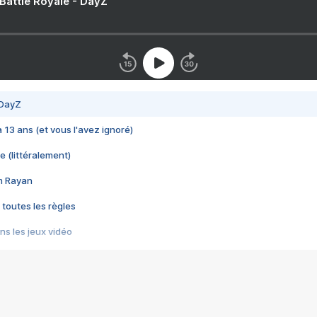
 Battle Royale - DayZ
 DayZ
 a 13 ans (et vous l'avez ignoré)
e (littéralement)
im Rayan
 toutes les règles
s les jeux vidéo
us choquant de Rockstar ? - Le scandale BULLY
e plus moche de Steam
du RÊVE tourne au CAUCHEMAR