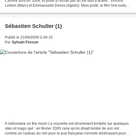
Carrère sorti en 2004, et porté à l'écran par un joli duo d'acteur : Vincent
Lindon (Marc) et Emmanuelle Devos (Agnès). Mais porté, le film l'est surtout
par un livre : La moustache,...
Sébastien Schuller (1)
Publié le 21/09/2006 à 00:15
Par
Sylvain Fesson
A mélomane on the moon La nouvelle est récemment tombée sur quelques
sites et mags spé : en février 2005 celui qu'on disait tombé de son nid
comme un cadeau du ciel pour la pop française s'envole dorénavant pour