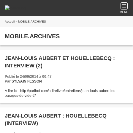
MENU
Accueil
» MOBILE.ARCHIVES
MOBILE.ARCHIVES
JEAN-LOUIS AUBERT ET HOUELLEBECQ :
INTERVIEW (2)
Publié le 24/09/2014 à 00:47
Par
SYLVAIN FESSON
A lire ici : http://parlhot.com/a-lirelivre/entretiens/jean-louis-aubert-les-
parages-du-vide-2/
JEAN-LOUIS AUBERT : HOUELLEBECQ
(INTERVIEW)