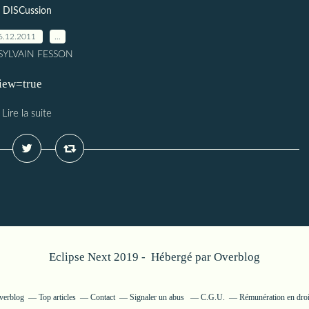
DISCussion
6.12.2011
…
 SYLVAIN FESSON
view=true
Lire la suite
Eclipse Next 2019 - Hébergé par
Overblog
Overblog
Top articles
Contact
Signaler un abus
C.G.U.
Rémunération en droi