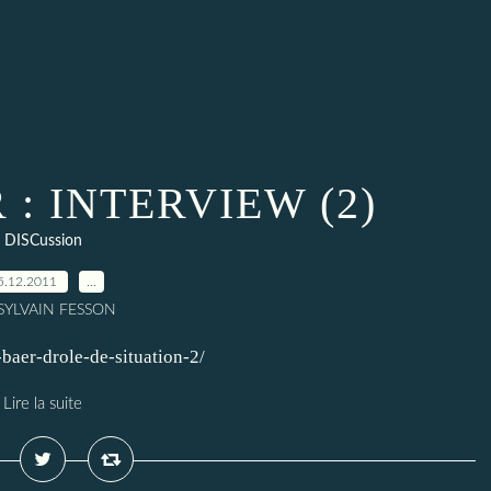
 : INTERVIEW (2)
DISCussion
5.12.2011
…
 SYLVAIN FESSON
-baer-drole-de-situation-2/
Lire la suite