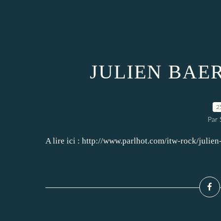
JULIEN BAER
2
Par
A lire ici : http://www.parlhot.com/itw-rock/julien