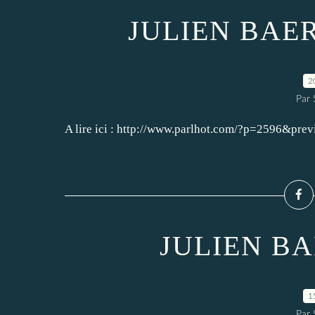
JULIEN BAER
2
Par
A lire ici : http://www.parlhot.com/?p=2596&pre
JULIEN BA
1
Par