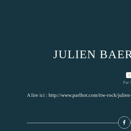
JULIEN BAER
2
Par
A lire ici : http://www.parlhot.com/itw-rock/julien