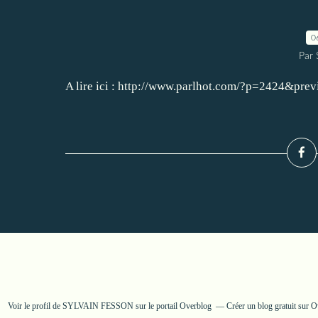
0
Par
A lire ici : http://www.parlhot.com/?p=2424&pre
Voir le profil de
SYLVAIN FESSON
sur le portail Overblog
Créer un blog gratuit sur 