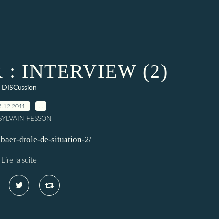
 : INTERVIEW (2)
DISCussion
5.12.2011
…
 SYLVAIN FESSON
-baer-drole-de-situation-2/
Lire la suite