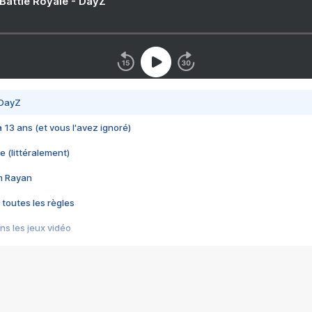
 Battle Royale - DayZ
 DayZ
 a 13 ans (et vous l'avez ignoré)
e (littéralement)
im Rayan
 toutes les règles
s les jeux vidéo
us choquant de Rockstar ? - Le scandale BULLY
e plus moche de Steam
du RÊVE tourne au CAUCHEMAR