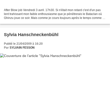
After Blow job Vendredi 3 avril. 17h30. Si n'était mon retard c'est d'un pas
lent trahissant mon faible enthousiasme que je pénétrerais le Bataclan où
Ghinzu joue ce soir. Mais comme je cours toujours après le temps comme un
lapin de conte de fée et que...
Sylvia Hanschneckenbühl
Publié le 21/04/2009 à 16:20
Par
SYLVAIN FESSON