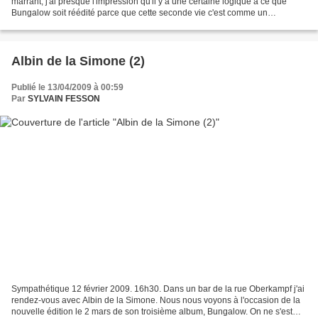
marrant, j'ai presque l'impression qu'il y a une certaine logique à ce que
Bungalow soit réédité parce que cette seconde vie c'est comme un
rebondissement qui accrédite son univers...
Albin de la Simone (2)
Publié le 13/04/2009 à 00:59
Par
SYLVAIN FESSON
Sympathétique 12 février 2009. 16h30. Dans un bar de la rue Oberkampf j'ai
rendez-vous avec Albin de la Simone. Nous nous voyons à l'occasion de la
nouvelle édition le 2 mars de son troisième album, Bungalow. On ne s'est