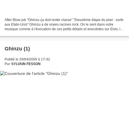
After Blow job "Ghinzu ça doit rester classe" "Deuxième étape du plan : sortir
aux Etats-Unis" Ghinzu a de vraies racines rock. On le sent dans votre
musique comme à l'évocation de ces petits détails et anecdotes sur Elvis, les
perruques afro, Las Vegas...
Ghinzu (1)
Publié le 29/04/2009 à 17:42
Par
SYLVAIN FESSON