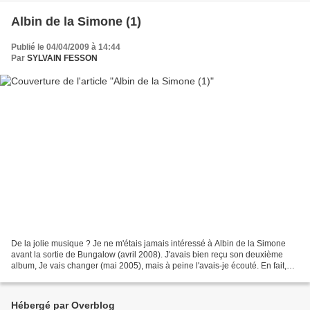
Albin de la Simone (1)
Publié le 04/04/2009 à 14:44
Par
SYLVAIN FESSON
De la jolie musique ? Je ne m'étais jamais intéressé à Albin de la Simone
avant la sortie de Bungalow (avril 2008). J'avais bien reçu son deuxième
album, Je vais changer (mai 2005), mais à peine l'avais-je écouté. En fait,
rien ne m'attirait chez cet...
Hébergé par Overblog