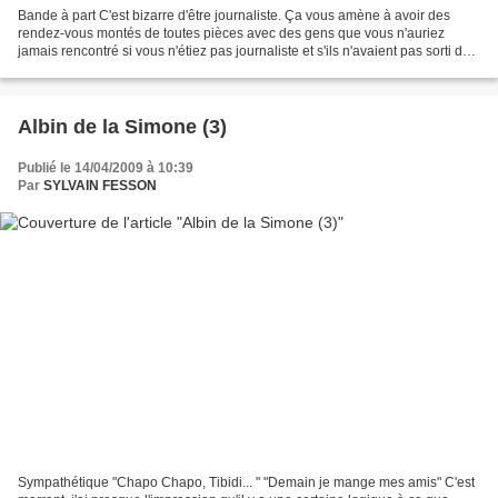
Bande à part C'est bizarre d'être journaliste. Ça vous amène à avoir des
rendez-vous montés de toutes pièces avec des gens que vous n'auriez
jamais rencontré si vous n'étiez pas journaliste et s'ils n'avaient pas sorti de
disque. Vous vous retrouvez avec...
Albin de la Simone (3)
Publié le 14/04/2009 à 10:39
Par
SYLVAIN FESSON
Sympathétique "Chapo Chapo, Tibidi... " "Demain je mange mes amis" C'est