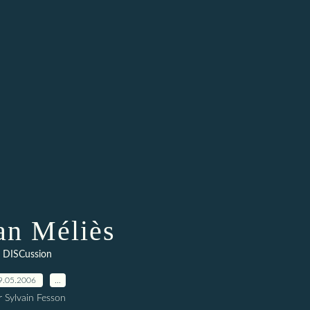
n Méliès
DISCussion
9.05.2006
…
r Sylvain Fesson