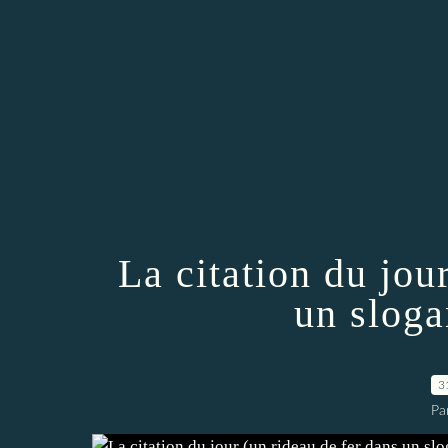
La citation du jou
un sloga
3
Pa