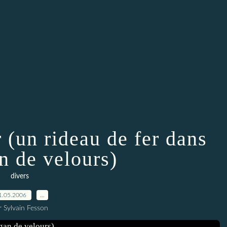
r (un rideau de fer dans
n de velours)
divers
1.05.2006
…
r Sylvain Fesson