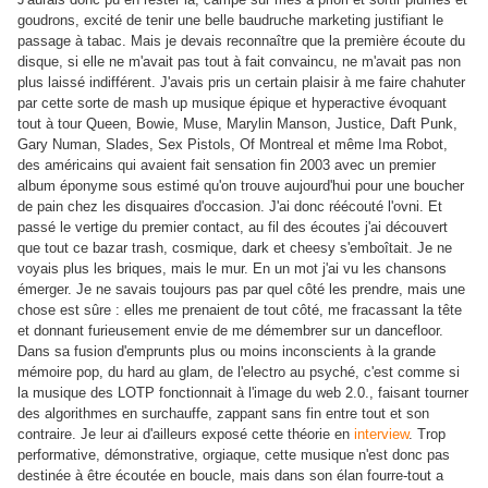
goudrons, excité de tenir une belle baudruche marketing justifiant le
passage à tabac. Mais je devais reconnaître que la première écoute du
disque, si elle ne m'avait pas tout à fait convaincu, ne m'avait pas non
plus laissé indifférent. J'avais pris un certain plaisir à me faire chahuter
par cette sorte de mash up musique épique et hyperactive évoquant
tout à tour Queen, Bowie, Muse, Marylin Manson, Justice, Daft Punk,
Gary Numan, Slades, Sex Pistols, Of Montreal et même Ima Robot,
des américains qui avaient fait sensation fin 2003 avec un premier
album éponyme sous estimé qu'on trouve aujourd'hui pour une boucher
de pain chez les disquaires d'occasion. J'ai donc réécouté l'ovni. Et
passé le vertige du premier contact, au fil des écoutes j'ai découvert
que tout ce bazar trash, cosmique, dark et cheesy s'emboîtait. Je ne
voyais plus les briques, mais le mur. En un mot j'ai vu les chansons
émerger. Je ne savais toujours pas par quel côté les prendre, mais une
chose est sûre : elles me prenaient de tout côté, me fracassant la tête
et donnant furieusement envie de me démembrer sur un dancefloor.
Dans sa fusion d'emprunts plus ou moins inconscients à la grande
mémoire pop, du hard au glam, de l'electro au psyché, c'est comme si
la musique des LOTP fonctionnait à l'image du web 2.0., faisant tourner
des algorithmes en surchauffe, zappant sans fin entre tout et son
contraire. Je leur ai d'ailleurs exposé cette théorie en
interview
. Trop
performative, démonstrative, orgiaque, cette musique n'est donc pas
destinée à être écoutée en boucle, mais dans son élan fourre-tout a