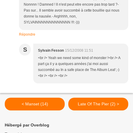
Nonnnn ! Damned ! Il n'est peut etre encore pas trop tard ?-
Pas sur... Il semble avoir succombé à cette bouillie qui nous
donne la nausée.- Arghhhh, non,
SYLVAINNNNNNNNNNNNN !!!:-)))
Répondre
S
Sylvain Fesson
15/12/2008 11:51
<br /> Yeah we need some kind of monster !<br /> A
part ça il y a quelques années j'ai moi aussi
succombé au In a safe place de The Album Leaf ;-)
<br /> <br /> <br />
< Manset (14)
Late Of The Pier (2) >
Hébergé par Overblog