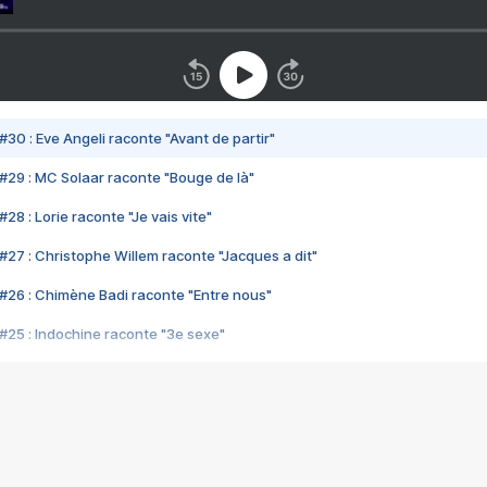
#30 : Eve Angeli raconte "Avant de partir"
#29 : MC Solaar raconte "Bouge de là"
28 : Lorie raconte "Je vais vite"
#27 : Christophe Willem raconte "Jacques a dit"
#26 : Chimène Badi raconte "Entre nous"
#25 : Indochine raconte "3e sexe"
#24 : Zaho raconte "C'est chelou"
#23 : Patrick Bruel raconte "Au café des délices"
#22 : Kyo raconte "Le chemin"