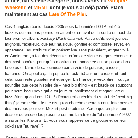
année, dans cette catégorie, nous avons eu
Vampire
Weekend
et
MGMT
dont je vous ai déjà parlé. Place
maintenant au cas
Late Of The Pier
.
Ces 4 anglais réunis depuis 2005 sous la bannière LOTP ont été
buzzés comme pas permis en amont et en aval de la sortie en août de
leur premier album,
Fantasy Black Channel
. Parce qu'ils sont jeunes,
mignons, facétieux, que leur musique, gonflée et composite, revêt, en
apparence, les attributs d'un phénomène sans précédent, et que voilà
en Angleterre ça fait des décennies qu'on ose signer de gros chèques à
des post pubères pour qu'ils montrent au monde ce qui se passe dans
le corps et l'âme de sa jeunesse par la voie de guitares, basses,
batteries. On appelle ça la pop ou le rock. 50 ans ont passés et tout
cela nous reste globalement étranger. En France je veux dire. Tout ça
pour dire que cette histoire de « next big thing » est lourde de soupçons
pour notre beau pays qui a toujours su habilement distinguer l'art du
bizz. Alors quand ces LOTP débarquent auréolés du statut de "next big
thing" je me méfie. Je me dis qu'on cherche encore à nous faire passer
des morveux pour des Mozart post-moderne. Parce que en plus leur
dossier de presse les présente comme la relève du "phénomène" 2007,
à savoir les Klaxons. Et vous vous rappelez de ce groupe et de leur
soi-disant "nu rave" ?
J'aurais donc pu en rester là, campé sur mes a priori et sortir plumes et