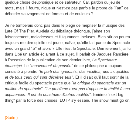
quelque chose d'euphorique et de salvateur. Car, pardon du jeu de
mots, mais il fourre, nique et n'est-ce pas parfois le propre de "l'art" de
déborder sauvagement de formes et de couleurs ?
Je ne tomberais donc pas dans le piège de mépriser la musique des
Late Of The Pier. Au-delà du déballage théorique, j'aime son
foisonnement, maladresses et fulgurances incluses. Bien sûr on pourra
toujours me dire qu'elle est jeune, naïve, qu'elle fait partie du Spectacle
avec un grand "S" et alors ? Elle n'est le Spectacle. Dernièrement j'ai lu
dans Libé un article éclairant à ce sujet. Il parlait de Jacques Rancière,
à l'occasion de la publication de son dernier livre,
Le Spectateur
émancipé
. Le
"mouvement de pensée"
de ce philosophe a toujours
consisté à prendre
"le parti des ignorants, des incultes, des incapables
et de tous ceux qui sont décrétés tels"
. Et il disait qu'il faut sortir de la
critique facile du spectacle parce que
"la critique du spectacle est un
maillon du spectacle"
.
"Le problème n'est pas d'opposer la réalité à ses
apparences. Il est de construire d'autres réalités"
. Enième "next big
thing" par la force des choses, LOTP s'y essaie. The show must go on.
(Suite.)