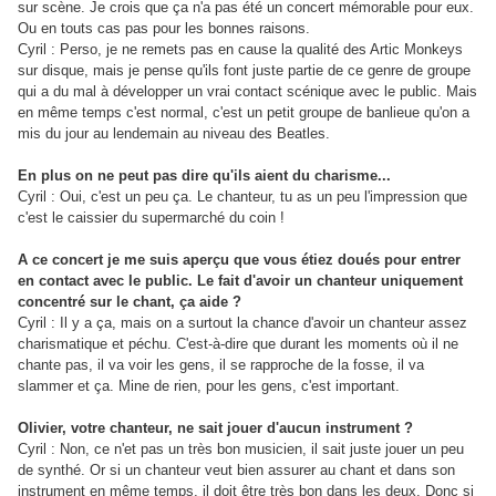
sur scène. Je crois que ça n'a pas été un concert mémorable pour eux.
Ou en touts cas pas pour les bonnes raisons.
Cyril : Perso, je ne remets pas en cause la qualité des Artic Monkeys
sur disque, mais je pense qu'ils font juste partie de ce genre de groupe
qui a du mal à développer un vrai contact scénique avec le public. Mais
en même temps c'est normal, c'est un petit groupe de banlieue qu'on a
mis du jour au lendemain au niveau des Beatles.
En plus on ne peut pas dire qu'ils aient du charisme...
Cyril : Oui, c'est un peu ça. Le chanteur, tu as un peu l'impression que
c'est le caissier du supermarché du coin !
A ce concert je me suis aperçu que vous étiez doués pour entrer
en contact avec le public. Le fait d'avoir un chanteur uniquement
concentré sur le chant, ça aide ?
Cyril : Il y a ça, mais on a surtout la chance d'avoir un chanteur assez
charismatique et péchu. C'est-à-dire que durant les moments où il ne
chante pas, il va voir les gens, il se rapproche de la fosse, il va
slammer et ça. Mine de rien, pour les gens, c'est important.
Olivier, votre chanteur, ne sait jouer d'aucun instrument ?
Cyril : Non, ce n'et pas un très bon musicien, il sait juste jouer un peu
de synthé. Or si un chanteur veut bien assurer au chant et dans son
instrument en même temps, il doit être très bon dans les deux. Donc si