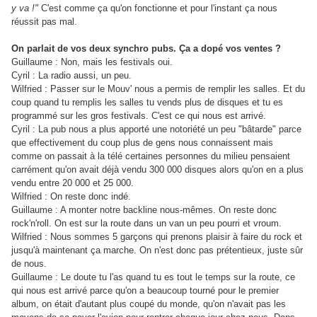
y va !"
C'est comme ça qu'on fonctionne et pour l'instant ça nous
réussit pas mal.
On parlait de vos deux synchro pubs. Ça a dopé vos ventes ?
Guillaume : Non, mais les festivals oui.
Cyril : La radio aussi, un peu.
Wilfried : Passer sur le Mouv' nous a permis de remplir les salles. Et du
coup quand tu remplis les salles tu vends plus de disques et tu es
programmé sur les gros festivals. C'est ce qui nous est arrivé.
Cyril : La pub nous a plus apporté une notoriété un peu "bâtarde" parce
que effectivement du coup plus de gens nous connaissent mais
comme on passait à la télé certaines personnes du milieu pensaient
carrément qu'on avait déjà vendu 300 000 disques alors qu'on en a plus
vendu entre 20 000 et 25 000.
Wilfried : On reste donc indé.
Guillaume : A monter notre backline nous-mêmes. On reste donc
rock'n'roll. On est sur la route dans un van un peu pourri et vroum.
Wilfried : Nous sommes 5 garçons qui prenons plaisir à faire du rock et
jusqu'à maintenant ça marche. On n'est donc pas prétentieux, juste sûr
de nous.
Guillaume : Le doute tu l'as quand tu es tout le temps sur la route, ce
qui nous est arrivé parce qu'on a beaucoup tourné pour le premier
album, on était d'autant plus coupé du monde, qu'on n'avait pas les