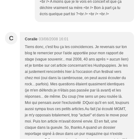
<br /> A moins que je le vois en concert et que ça
déchire vraiment sa mère.<br /> Bon à part ça tu
écris quelque part toi ?<br /> <br /> <br />
C
Coralie
03/08/2008 16:01
Tiens donc, c'est fou ça les coincidences. Je revenais sur ton
blog te remercier pour l'aide apportée pour mon rapport de
stage (vague souvenir... mai 2008, 40 ans après > aucun lien)
et je tombe sur cet article concernant les Hushpuppies. Je les
ai justement rencontrés hier à l'occasion d'un festival vers
chez moi (oui dans la cambrousse, on peut aussi écouter du
rock... parfois). Mes questions étaient quasiment identiques
(je m'en défends je n'étais pas passée par là avant) et les
réponses... de même. Du coup j'me sens un peu roulée là.
Moi qui pensais avoir l'exclusivité :DQuoi qu'il en soit, toujours
aussi sympa tous ces petits articles.Au fait j'ai écouté MGMT,
je m'y opposais totalement, trop "actuel" et dans le move pour
moi. Puis ton article m'avait donné envie. Et en fait, une
claque dans la gueule. So, thanks.A quand un dossier
reportage signé à deux dans un pur magazine qui n'existe