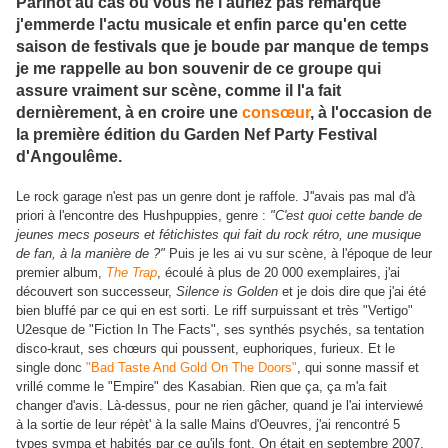
Parlhot au cas où vous ne l'auriez pas remarqué
j'emmerde l'actu musicale et enfin parce qu'en cette
saison de festivals que je boude par manque de temps
je me rappelle au bon souvenir de ce groupe qui
assure vraiment sur scène, comme il l'a fait
dernièrement, à en croire une
consœur
, à l'occasion de
la première édition du Garden Nef Party Festival
d'Angoulême.
Le rock garage n'est pas un genre dont je raffole. J''avais pas mal d'à
priori à l'encontre des Hushpuppies, genre :
"C'est quoi cette bande de
jeunes mecs poseurs et fétichistes qui fait du rock rétro, une musique
de fan, à la manière de ?"
Puis je les ai vu sur scène, à l'époque de leur
premier album,
The Trap
, écoulé à plus de 20 000 exemplaires, j'ai
découvert son successeur,
Silence is Golden
et je dois dire que j'ai été
bien bluffé par ce qui en est sorti. Le riff surpuissant et très "Vertigo"
U2esque de "Fiction In The Facts", ses synthés psychés, sa tentation
disco-kraut, ses chœurs qui poussent, euphoriques, furieux. Et le
single donc
"Bad Taste And Gold On The Doors"
, qui sonne massif et
vrillé comme le "Empire" des Kasabian. Rien que ça, ça m'a fait
changer d'avis. Là-dessus, pour ne rien gâcher, quand je l'ai interviewé
à la sortie de leur répèt' à la salle Mains d'Oeuvres, j'ai rencontré 5
types sympa et habités par ce qu'ils font. On était en septembre 2007,