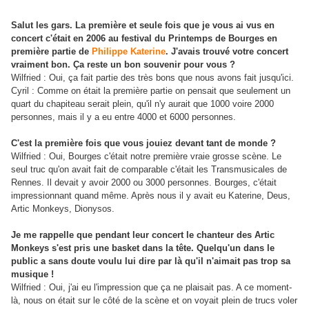
Salut les gars. La première et seule fois que je vous ai vus en
concert c'était en 2006 au festival du Printemps de Bourges en
première partie de
Philippe Katerine
. J'avais trouvé votre concert
vraiment bon. Ça reste un bon souvenir pour vous ?
Wilfried : Oui, ça fait partie des très bons que nous avons fait jusqu'ici.
Cyril : Comme on était la première partie on pensait que seulement un
quart du chapiteau serait plein, qu'il n'y aurait que 1000 voire 2000
personnes, mais il y a eu entre 4000 et 6000 personnes.
C'est la première fois que vous jouiez devant tant de monde ?
Wilfried : Oui, Bourges c'était notre première vraie grosse scène. Le
seul truc qu'on avait fait de comparable c'était les Transmusicales de
Rennes. Il devait y avoir 2000 ou 3000 personnes. Bourges, c'était
impressionnant quand même. Après nous il y avait eu Katerine, Deus,
Artic Monkeys, Dionysos.
Je me rappelle que pendant leur concert le chanteur des Artic
Monkeys s'est pris une basket dans la tête. Quelqu'un dans le
public a sans doute voulu lui dire par là qu'il n'aimait pas trop sa
musique !
Wilfried : Oui, j'ai eu l'impression que ça ne plaisait pas. A ce moment-
là, nous on était sur le côté de la scène et on voyait plein de trucs voler