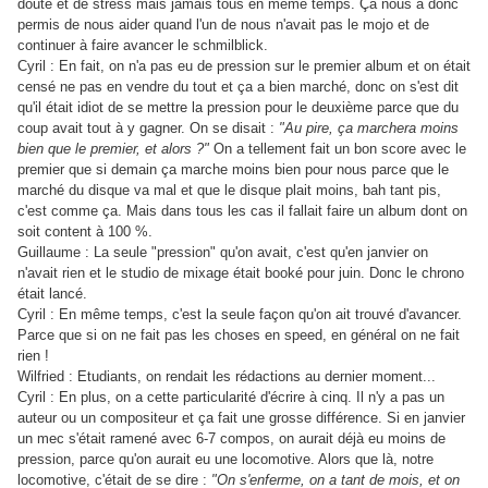
doute et de stress mais jamais tous en même temps. Ça nous a donc
permis de nous aider quand l'un de nous n'avait pas le mojo et de
continuer à faire avancer le schmilblick.
Cyril : En fait, on n'a pas eu de pression sur le premier album et on était
censé ne pas en vendre du tout et ça a bien marché, donc on s'est dit
qu'il était idiot de se mettre la pression pour le deuxième parce que du
coup avait tout à y gagner. On se disait :
"Au pire, ça marchera moins
bien que le premier, et alors ?"
On a tellement fait un bon score avec le
premier que si demain ça marche moins bien pour nous parce que le
marché du disque va mal et que le disque plait moins, bah tant pis,
c'est comme ça. Mais dans tous les cas il fallait faire un album dont on
soit content à 100 %.
Guillaume : La seule "pression" qu'on avait, c'est qu'en janvier on
n'avait rien et le studio de mixage était booké pour juin. Donc le chrono
était lancé.
Cyril : En même temps, c'est la seule façon qu'on ait trouvé d'avancer.
Parce que si on ne fait pas les choses en speed, en général on ne fait
rien !
Wilfried : Etudiants, on rendait les rédactions au dernier moment...
Cyril : En plus, on a cette particularité d'écrire à cinq. Il n'y a pas un
auteur ou un compositeur et ça fait une grosse différence. Si en janvier
un mec s'était ramené avec 6-7 compos, on aurait déjà eu moins de
pression, parce qu'on aurait eu une locomotive. Alors que là, notre
locomotive, c'était de se dire :
"On s'enferme, on a tant de mois, et on