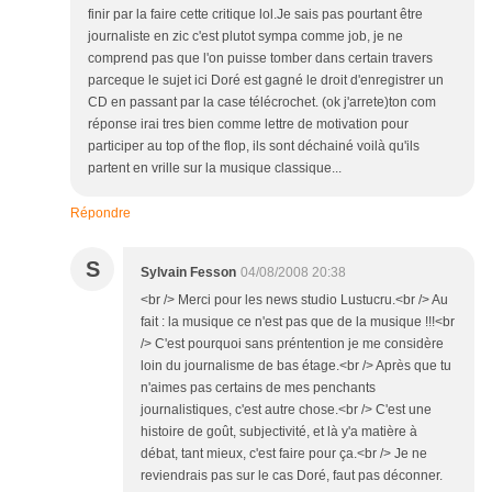
finir par la faire cette critique lol.Je sais pas pourtant être
journaliste en zic c'est plutot sympa comme job, je ne
comprend pas que l'on puisse tomber dans certain travers
parceque le sujet ici Doré est gagné le droit d'enregistrer un
CD en passant par la case télécrochet. (ok j'arrete)ton com
réponse irai tres bien comme lettre de motivation pour
participer au top of the flop, ils sont déchainé voilà qu'ils
partent en vrille sur la musique classique...
Répondre
S
Sylvain Fesson
04/08/2008 20:38
<br /> Merci pour les news studio Lustucru.<br /> Au
fait : la musique ce n'est pas que de la musique !!!<br
/> C'est pourquoi sans préntention je me considère
loin du journalisme de bas étage.<br /> Après que tu
n'aimes pas certains de mes penchants
journalistiques, c'est autre chose.<br /> C'est une
histoire de goût, subjectivité, et là y'a matière à
débat, tant mieux, c'est faire pour ça.<br /> Je ne
reviendrais pas sur le cas Doré, faut pas déconner.