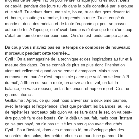
moyens de se payer l'avion pour rentrer chaque jour chez nous. Dans
ce cas-là, pendant des jours tu vis dans la bulle constitué par le groupe
et le staff. Tu arrives dans une salle, boum, tu as des gens devant toi
et, boum, ensuite ça retombe, tu reprends la route. Tu es coupé du
monde et donc des médias et de toute l'euphorie qui peut se passer
autour de toi. A l'époque, on n'avait donc pas réalisé que tout d'un coup
c'était en train de monter pour nous. On s'en est rendu compte après.
Du coup vous n'aviez pas eu le temps de composer de nouveaux
morceaux pendant cette tournée...
Cyril : On a emmagasiné de la technique et des inspirations au fur et à
mesure des dates. On se connaît de plus en plus donc l'inspiration
vient naturellement quand on se remet à composer. Mais sinon
composer en tournée c'est impossible parce que voilà on se lève à 7h
du mat', à 8h on est sur la route, on arrive au festival, on fait la
balance, on va se reposer, on fait le concert et hop on repart. C'est un
rythme infernal.
Guillaume : Après, ce qui peut nous arriver sur la deuxième tournée,
avec le temps et l'expérience, c'est que pendant les balances, au lieu
de répéter les morceaux tels qu'on va les faire dans le set, on va peut-
être pouvoir faire des bœufs. On l'a déjà un peu fait, mais pour l'instant
ça n'a pas payé, on n'a pas utilisé les plans qu'on avait ébauchés.
Cyril : Pour l'instant, dans ces moments-là, on développe plus des
sonorités, des solos, des petites choses autour d'une gamme. On