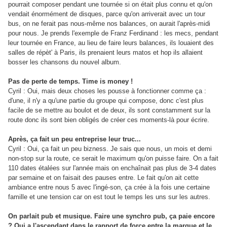
pourrait composer pendant une tournée si on était plus connu et qu'on
vendait énormément de disques, parce qu'on arriverait avec un tour
bus, on ne ferait pas nous-même nos balances, on aurait l'après-midi
pour nous. Je prends l'exemple de Franz Ferdinand : les mecs, pendant
leur tournée en France, au lieu de faire leurs balances, ils louaient des
salles de répèt' à Paris, ils prenaient leurs matos et hop ils allaient
bosser les chansons du nouvel album.
Pas de perte de temps. Time is money !
Cyril : Oui, mais deux choses les pousse à fonctionner comme ça :
d'une, il n'y a qu'une partie du groupe qui compose, donc c'est plus
facile de se mettre au boulot et de deux, ils sont constamment sur la
route donc ils sont bien obligés de créer ces moments-là pour écrire.
Après, ça fait un peu entreprise leur truc...
Cyril : Oui, ça fait un peu bizness. Je sais que nous, un mois et demi
non-stop sur la route, ce serait le maximum qu'on puisse faire. On a fait
110 dates étalées sur l'année mais on enchaînait pas plus de 3-4 dates
par semaine et on faisait des pauses entre. Le fait qu'on ait cette
ambiance entre nous 5 avec l'ingé-son, ça crée à la fois une certaine
famille et une tension car on est tout le temps les uns sur les autres.
On parlait pub et musique. Faire une synchro pub, ça paie encore
? Qui a l'ascendant dans le rapport de force entre la marque et le