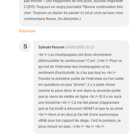
pas encore ? (les magazines de nos jours, aucune originalité
CQFD) Toujours un angry journalist ?Bonne continuation très
cher. Toujours un plaisir de passer ici (et je crois qu'avec mon
commentaire fleuve, j'le démontre.)
Répondre
S
Sylvain Fesson
04/08/2008 20:23
<br /> Les Hushpuppies ont donc récemment
débrousailler ta cambrousse ! Cool ;-)<br /> Pour ce
qui est de l'interview des Hushpuppies et du
sentiment d'exclusivité, tu n'as pas tout vu.<br />
Passée la première partie de l'interview où l'on solde
les questions un peu "promo", il y a autre chose
comme tu peux donc le voir dans la seconde partie
que je viens de mettre en ligne.<br /> Et il y en aura
une troisième.<br /> Ca me fait plaisir d'apprendre
que je t'ai incité à découvrir MGMT et que tu as aimé.
<br /> Alors si en plus je t'ai été d'une quelconque
utilité pour ton rapport de stage, c'est le pompon, je
peux mourir en paix ;-)<br /> <br /> <br />