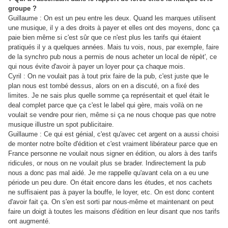
groupe ?
Guillaume : On est un peu entre les deux. Quand les marques utilisent
une musique, il y a des droits à payer et elles ont des moyens, donc ça
paie bien même si c'est sûr que ce n'est plus les tarifs qui étaient
pratiqués il y a quelques années. Mais tu vois, nous, par exemple, faire
de la synchro pub nous a permis de nous acheter un local de répèt', ce
qui nous évite d'avoir à payer un loyer pour ça chaque mois.
Cyril : On ne voulait pas à tout prix faire de la pub, c'est juste que le
plan nous est tombé dessus, alors on en a discuté, on a fixé des
limites. Je ne sais plus quelle somme ça représentait et quel était le
deal complet parce que ça c'est le label qui gère, mais voilà on ne
voulait se vendre pour rien, même si ça ne nous choque pas que notre
musique illustre un spot publicitaire.
Guillaume : Ce qui est génial, c'est qu'avec cet argent on a aussi choisi
de monter notre boîte d'édition et c'est vraiment libérateur parce que en
France personne ne voulait nous signer en édition, ou alors à des tarifs
ridicules, or nous on ne voulait plus se brader. Indirectement la pub
nous a donc pas mal aidé. Je me rappelle qu'avant cela on a eu une
période un peu dure. On était encore dans les études, et nos cachets
ne suffisaient pas à payer la bouffe, le loyer, etc. On est donc content
d'avoir fait ça. On s'en est sorti par nous-même et maintenant on peut
faire un doigt à toutes les maisons d'édition en leur disant que nos tarifs
ont augmenté.