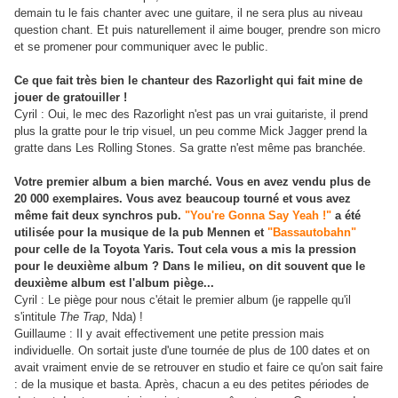
demain tu le fais chanter avec une guitare, il ne sera plus au niveau
question chant. Et puis naturellement il aime bouger, prendre son micro
et se promener pour communiquer avec le public.
Ce que fait très bien le chanteur des Razorlight qui fait mine de
jouer de gratouiller !
Cyril : Oui, le mec des Razorlight n'est pas un vrai guitariste, il prend
plus la gratte pour le trip visuel, un peu comme Mick Jagger prend la
gratte dans Les Rolling Stones. Sa gratte n'est même pas branchée.
Votre premier album a bien marché. Vous en avez vendu plus de
20 000 exemplaires. Vous avez beaucoup tourné et vous avez
même fait deux synchros pub.
"You're Gonna Say Yeah !"
a été
utilisée pour la musique de la pub Mennen et
"Bassautobahn"
pour celle de la Toyota Yaris
. Tout cela vous a mis la pression
pour le deuxième album ? Dans le milieu, on dit souvent que le
deuxième album est l'album piège...
Cyril : Le piège pour nous c'était le premier album (je rappelle qu'il
s'intitule
The Trap
, Nda) !
Guillaume : Il y avait effectivement une petite pression mais
individuelle. On sortait juste d'une tournée de plus de 100 dates et on
avait vraiment envie de se retrouver en studio et faire ce qu'on sait faire
: de la musique et basta. Après, chacun a eu des petites périodes de