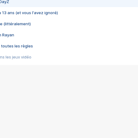
 DayZ
 a 13 ans (et vous l'avez ignoré)
e (littéralement)
im Rayan
 toutes les règles
s les jeux vidéo
us choquant de Rockstar ? - Le scandale BULLY
e plus moche de Steam
du RÊVE tourne au CAUCHEMAR
pendant 8 heures
it… à tort
umiliés par un jeu vidéo
ire - Final Fantasy 8