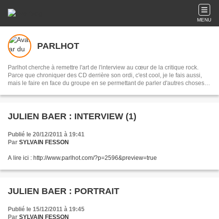
MENU
PARLHOT
Parlhot cherche à remettre l'art de l'interview au cœur de la critique rock.
Parce que chroniquer des CD derrière son ordi, c'est cool, je le fais aussi,
mais le faire en face du groupe en se permettant de parler d'autres choses,
souvent c'est mieux, non ?
JULIEN BAER : INTERVIEW (1)
Publié le 20/12/2011 à 19:41
Par
SYLVAIN FESSON
A lire ici : http://www.parlhot.com/?p=2596&preview=true
JULIEN BAER : PORTRAIT
Publié le 15/12/2011 à 19:45
Par
SYLVAIN FESSON