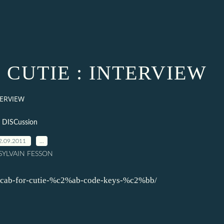
 CUTIE : INTERVIEW
TERVIEW
DISCussion
2.09.2011
…
 SYLVAIN FESSON
th-cab-for-cutie-%c2%ab-code-keys-%c2%bb/