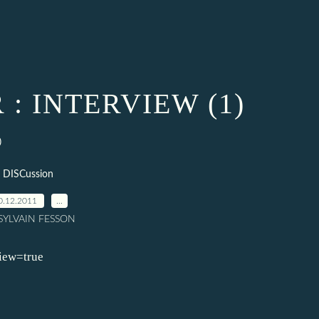
 : INTERVIEW (1)
)
DISCussion
0.12.2011
…
 SYLVAIN FESSON
iew=true