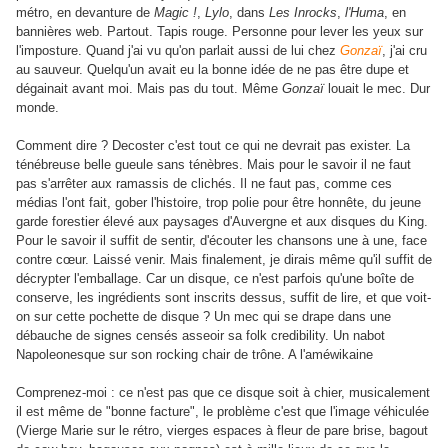
métro, en devanture de
Magic !
,
Lylo
, dans
Les Inrocks
,
l'Huma
, en
bannières web. Partout. Tapis rouge. Personne pour lever les yeux sur
l'imposture. Quand j'ai vu qu'on parlait aussi de lui chez
Gonzaï
, j'ai cru
au sauveur. Quelqu'un avait eu la bonne idée de ne pas être dupe et
dégainait avant moi. Mais pas du tout. Même
Gonzaï
louait le mec. Dur
monde.
Comment dire ? Decoster c'est tout ce qui ne devrait pas exister. La
ténébreuse belle gueule sans ténèbres. Mais pour le savoir il ne faut
pas s'arrêter aux ramassis de clichés. Il ne faut pas, comme ces
médias l'ont fait, gober l'histoire, trop polie pour être honnête, du jeune
garde forestier élevé aux paysages d'Auvergne et aux disques du King.
Pour le savoir il suffit de sentir, d'écouter les chansons une à une, face
contre cœur. Laissé venir. Mais finalement, je dirais même qu'il suffit de
décrypter l'emballage. Car un disque, ce n'est parfois qu'une boîte de
conserve, les ingrédients sont inscrits dessus, suffit de lire, et que voit-
on sur cette pochette de disque ? Un mec qui se drape dans une
débauche de signes censés asseoir sa folk credibility. Un nabot
Napoleonesque sur son rocking chair de trône. A l'améwikaine
Comprenez-moi : ce n'est pas que ce disque soit à chier, musicalement
il est même de "bonne facture", le problème c'est que l'image véhiculée
(Vierge Marie sur le rétro, vierges espaces à fleur de pare brise, bagout