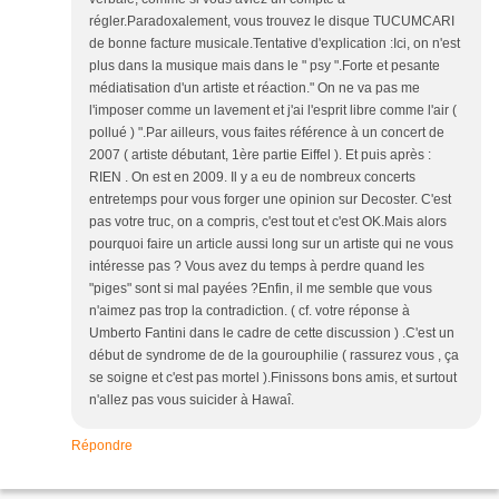
régler.Paradoxalement, vous trouvez le disque TUCUMCARI
de bonne facture musicale.Tentative d'explication :Ici, on n'est
plus dans la musique mais dans le " psy ".Forte et pesante
médiatisation d'un artiste et réaction." On ne va pas me
l'imposer comme un lavement et j'ai l'esprit libre comme l'air (
pollué ) ".Par ailleurs, vous faites référence à un concert de
2007 ( artiste débutant, 1ère partie Eiffel ). Et puis après :
RIEN . On est en 2009. Il y a eu de nombreux concerts
entretemps pour vous forger une opinion sur Decoster. C'est
pas votre truc, on a compris, c'est tout et c'est OK.Mais alors
pourquoi faire un article aussi long sur un artiste qui ne vous
intéresse pas ? Vous avez du temps à perdre quand les
"piges" sont si mal payées ?Enfin, il me semble que vous
n'aimez pas trop la contradiction. ( cf. votre réponse à
Umberto Fantini dans le cadre de cette discussion ) .C'est un
début de syndrome de de la gourouphilie ( rassurez vous , ça
se soigne et c'est pas mortel ).Finissons bons amis, et surtout
n'allez pas vous suicider à Hawaî.
Répondre