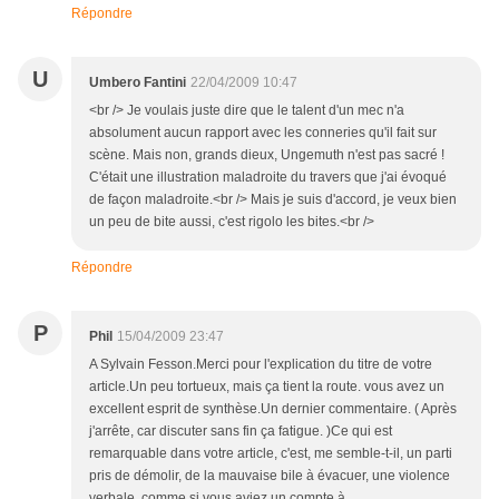
Répondre
U
Umbero Fantini
22/04/2009 10:47
<br /> Je voulais juste dire que le talent d'un mec n'a
absolument aucun rapport avec les conneries qu'il fait sur
scène. Mais non, grands dieux, Ungemuth n'est pas sacré !
C'était une illustration maladroite du travers que j'ai évoqué
de façon maladroite.<br /> Mais je suis d'accord, je veux bien
un peu de bite aussi, c'est rigolo les bites.<br />
Répondre
P
Phil
15/04/2009 23:47
A Sylvain Fesson.Merci pour l'explication du titre de votre
article.Un peu tortueux, mais ça tient la route. vous avez un
excellent esprit de synthèse.Un dernier commentaire. ( Après
j'arrête, car discuter sans fin ça fatigue. )Ce qui est
remarquable dans votre article, c'est, me semble-t-il, un parti
pris de démolir, de la mauvaise bile à évacuer, une violence
verbale, comme si vous aviez un compte à