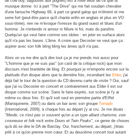
de cow boy, bagouses aux pognes) est à mille lieux de ce que la
musique donne. Ici à part "The Drive" qui me fait soudain chevalier
d'une farouche Highway 66, à part ce grand galop qui m'étreint et me
serre fort (peut-être parce qu'il chante enfin en anglais et plus en VO
sous-titrée), rien ne m'évoque l'ivresse du grand ouest et blues d'un
homme. Je n'entends ni amour ni fêlure ni foi, mais du paraître.
Quelqu'un qui veut faire comme ses idoles : en jeter en surface alors
qu'il n'a pas les bases. L'âme. A croire que Decoster ne veut que ça :
aspirer avec son folk bling bling les âmes qu'il n'a pas.
Alors on va me dire qu'à dire tout ça je me prends moi aussi pour
"L'homme que je ne suis pas" (un caïd de la critique rock) que mon
discours n'est branlette de blog. Et pourquoi je m'emporte encore sur la
platitude d'un disque alors que la dernière fois, incendiant les
Elder
, j'ai
déjà fait le tour de la question du CD devenu carte de visite ? Oui, sauf
que j'ai vu Decoster en concert et contrairement aux Elder il est sur
disque comme sur scène. Sans le faire exprès, sur scène je l'y ai
même vu deux fois. Et qu'il soit seul en première partie d'Eiffel
(Maroquinerie, 2007) ou dans un bar avec son groupe
Tornado
(International, 2009), à chaque fois au départ j'y ai cru. Je me disais :
"Merde, ce n'est pas si souvent qu'on a un type alliant charisme, voix
crooneuse et folk rock entre Doors et Twin Peaks"
, ce genre de choses
qu'à dû se dire le DA de Barclay. Oui, franchement, au départ, j'étais
prêt à ce qu'on prenne mon cœur. Et au deuxième concert tout autant