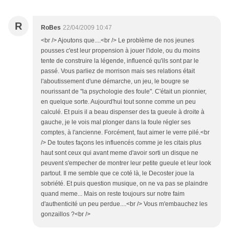
R
RoBes
22/04/2009 10:47
<br /> Ajoutons que....<br /> Le problème de nos jeunes
pousses c'est leur propension à jouer l'idole, ou du moins
tente de construire la légende, influencé qu'ils sont par le
passé. Vous parliez de morrison mais ses relations était
l'aboutissement d'une démarche, un jeu, le bougre se
nourissant de "la psychologie des foule". C'était un pionnier,
en quelque sorte. Aujourd'hui tout sonne comme un peu
calculé. Et puis il a beau dispenser des ta gueule à droite à
gauche, je le vois mal plonger dans la foule régler ses
comptes, à l'ancienne. Forcément, faut aimer le verre pilé.<br
/> De toutes façons les influencés comme je les citais plus
haut sont ceux qui avant meme d'avoir sorti un disque ne
peuvent s'empecher de montrer leur petite gueule et leur look
partout. Il me semble que ce coté là, le Decoster joue la
sobriété. Et puis question musique, on ne va pas se plaindre
quand meme... Mais on reste toujours sur notre faim
d'authenticité un peu perdue....<br /> Vous m'embauchez les
gonzaillos ?<br />