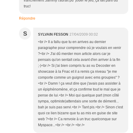
franchement Sammy t'aurait pu jouer le jeu, ça fait parti du
truc!
Répondre
S
SYLVAIN FESSON
27/04/2009 00:02
<br /> Il a fallu que tu en arrives au dernier
paragraphe pour comprendre où je voulais en venir
?<br /> J'ai dû merder mon article alors car je
pensais qu'on sentait cela avant d'en arriver à la fin
;-)<br /> Si j'ai bien compris tu as vu Decoster en
showcase à la Fnac et il a remis ça niveau "je me
comporte comme un guignol avec ems groupies" ?
<br /> Damn ! ça veut dire que j'avais pas assister à
un épiphénomène, et ça confirme tout le mal que je
pense de lui.<br /> Moi qui quelque part (mon côté
sympa, optimiste)attendais une sorte de démenti...
bah je suis pas servi.<br /> Tant pis.<br /> Sinon c'est
quoi ce lien bizarre que tu as mis en guise de site
web ?<br /> Ca renvoie à un truc quelconque sur
Myspace...<br /> <br /> <br />