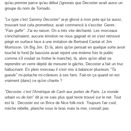
qu'au premier parce qu'au début j'ignorais que Decoster avait aussi un
groupe du nom de Tornado.
"Le type c'est Sammy Decoster"
ai-je glissé à mon pote qui lui aussi,
trouvant tout cela prometteur, avait commencé à s'exciter. Genre :
"Fais gaffe"
. J'ai eu raison. On a très vite déchanté. Les morceaux
s'enchaînaient, aucune émotion ne nous gagnait et on s'est retrouvé
piégé en surface face à une imitation de Bertrand Cantat et Jim
Morrisson. Un Big Jim. Et là, alors qu'on pensait en quelque sorte avoir
touché le fond (le bassiste avait rejoint une énième fois le public
comme s'il voulait se frotter le manche), là, alors qu'on allait se
reprendre un verre dépité de mesurer le gâchis, Decoster a fait un truc
hallucinant. En plein morceau il s'est mis à balancer plusieurs
"Ta
gueule"
mi-potache mi-crâneurs à ses fans. Fait-on ça quand on est
vraiment (dans) ce qu'on chante ?
"Decoster, c'est l'Amérique de Cash aux portes de Paris. Le monde
urbain vu de loin"
dit je ne sais plus quel texte trouvé sur le net. Tout
est là : Decoster est un Brice de Nice folk-rock. Toujours l'air cool,
mèche rebelle, planche sous le bras mais la mer, connaît pas.