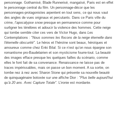
personnage. Gothamisé, Blade Runnerisé, mangaïsé, Paris est en effet
le personnage central du film. Un personnage-décor que les
personnages-protagonistes arpentent en tout sens, ce qui nous vaut
des angles de vues originaux et percutants. Dans ce Paris ville du
crime,
l’apocalypse snow
presque en permanence comme pour
surligner les ténèbres et adoucir la violence des hommes. Cette neige
qui tombe semble citer ces vers de Victor Hugo, dans
L
es
Contemplations :
"Nous sommes les flocons de la neige éternelle dans
l'éternelle obscurité"
. Le héros et l’héroïne sont beaux, héroïques et
amoureux comme chez Enki Bilal. Si ce n’est qu’on nous épargne son
romantisme pro-Baudelairien et son mysticisme fourre-tout. La beauté
des images efface presque les quelques failles du scénario, comme
elles le font fait de sa convenance. Renaissance ne laisse pas de
traces impérissables, mais on passe un bon moment. A sa sortie, on
tombe nez à nez avec Sharon Stone qui présente sa nouvelle beauté
de quinquagénaire botoxée sur une affiche Dior :
"Plus belle aujourd’hui
qu’à 20 ans. Avec Capture Totale"
. L’ironie est mordante.