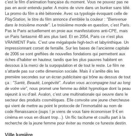
c’est le film d’animation française du moment. Vous ne pouvez pas ne
pas en avoir entendu parler. A moins de vivre dans un bunker sans télé.
La promo du film a été bétonnée. Avec sa typologie évoquant celle de
PlayStation,
le titre du film annonce d’emblée la couleur :
"Bienvenue
dans le troisième monde"
. Le troisième monde en question, c’est Paris.
Pas le Paris actuellement en proie aux manifestations anti-CPE, mais
un Paris fantasmé 48 ans plus tard. Et en 2054, Paris ce n’est plus
VRAIMENT Paris. C’est une mégalopole high-tech et labyrinthique. Un
impressionnant corset de ferraille. Sur les bases de l’ancienne capitale
de 2006 se sont greffées de nouvelles fondations qui permettent aux
riches d’habiter en hauteur, tandis que les plus pauvres habitent en
dessous à la merci de la surpopulation et de tout le reste. Le film ne
s’attarde pas sur cette dimension sociale. Mais il s’arrête dès les
première secondes sur un écran publicitaire qui trône au dessus de tout
ça :
"Santé, Beauté, Longévité". Avalon vous accompagne tout au long
de votre vie"
, nous promet une femme au débit hypnotique dont la peau
rajeunit à vu d’œil. Avalon, c’est une multinationale qui oeuvre dans le
secteur des produits cosmétiques. Elle convoite une jeune chercheuse
qui vient de mettre au point le protocole de l’immortalité au nom de
code Renaissance (oups ! je viens de vous faire économiser 9 € en
cinéma en vous en disant trop...). Un flic taciturne et couillu part à la
recherche de la jeune femme pour éviter au monde ce funeste destin.
Ville lumière