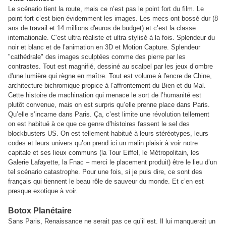
Le scénario tient la route, mais ce n’est pas le point fort du film. Le
point fort c’est bien évidemment les images. Les mecs ont bossé dur (8
ans de travail et 14 millions d'euros de budget) et c’est la classe
internationale. C’est ultra réaliste et ultra stylisé à la fois. Splendeur du
noir et blanc et de l’animation en 3D et Motion Capture. Splendeur
"cathédrale" des images sculptées comme des pierre par les
contrastes. Tout est magnifié, dessiné au scalpel par les jeux d’ombre
d'une lumière qui règne en maître. Tout est volume à l'encre de Chine,
architecture bichromique propice à l’affrontement du Bien et du Mal.
Cette histoire de machination qui menace le sort de l’humanité est
plutôt convenue, mais on est surpris qu’elle prenne place dans Paris.
Qu’elle s’incarne dans Paris. Ça, c’est limite une révolution tellement
on est habitué à ce que ce genre d’histoires fassent le sel des
blockbusters US. On est tellement habitué à leurs stéréotypes, leurs
codes et leurs univers qu’on prend ici un malin plaisir à voir notre
capitale et ses lieux communs (la Tour Eiffel, le Métropolitain, les
Galerie Lafayette, la Fnac – merci le placement produit) être le lieu d’un
tel scénario catastrophe. Pour une fois, si je puis dire, ce sont des
français qui tiennent le beau rôle de sauveur du monde. Et c’en est
presque exotique à voir.
Botox Planétaire
Sans Paris, Renaissance ne serait pas ce qu’il est. Il lui manquerait un