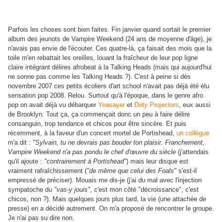
Parfois les choses sont bien faites. Fin janvier quand sortait le premier
album des jeunots de Vampire Weekend (24 ans de moyenne d'âge), je
n'avais pas envie de l'écouter. Ces quatre-là, ça faisait des mois que la
toile m'en rebattait les oreilles, louant la fraîcheur de leur pop ligne
claire intégrant délires afrobeat à la Talking Heads (mais qui aujourd'hui
ne sonne pas comme les Talking Heads ?). C'est à peine si dès
novembre 2007 ces petits écoliers d'art school n'avait pas déjà été élu
sensation pop 2008. Relou. Surtout qu'à l'époque, dans le genre afro
pop on avait déjà vu débarquer
Yeasayer
et
Dirty Projectors
, eux aussi
de Brooklyn. Tout ça, ça commençait donc un peu à faire délire
consanguin, trop tendance et chicos pour être sincère. Et puis
récemment, à la faveur d'un concert mortel de Portishead,
un collègue
m'a dit :
"Sylvain, tu ne devrais pas bouder ton plaisir. Franchement,
Vampire Weekend n'a pas pondu le chef d'œuvre du siècle
(j'attendais
qu'il ajoute :
"contrairement à Portishead"
) mais leur disque est
vraiment rafraîchissement (
"de même que celui des Foals"
s'est-il
empressé de préciser). Mouais me dis-je (j'ai du mal avec l'injection
sympatoche du
"vas-y jouis"
, c'est mon côté "décroissance", c'est
chicos, non ?). Mais quelques jours plus tard, la vie (une attachée de
presse) en a décidé autrement. On m'a proposé de rencontrer le groupe.
Je n'ai pas su dire non.