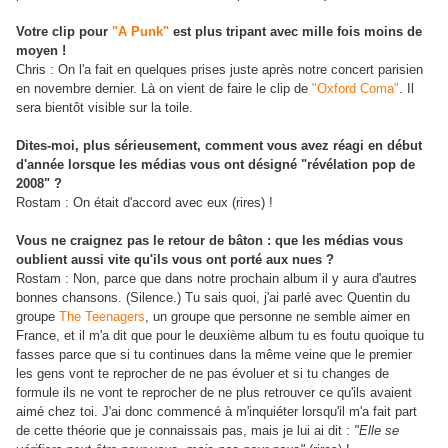
Votre clip pour
"A Punk"
est plus tripant avec mille fois moins de
moyen !
Chris : On l'a fait en quelques prises juste après notre concert parisien
en novembre dernier. Là on vient de faire le clip de
"Oxford Coma"
. Il
sera bientôt visible sur la toile.
Dites-moi, plus sérieusement, comment vous avez réagi en début
d'année lorsque les médias vous ont désigné "révélation pop de
2008" ?
Rostam : On était d'accord avec eux (rires) !
Vous ne craignez pas le retour de bâton : que les médias vous
oublient aussi vite qu'ils vous ont porté aux nues ?
Rostam : Non, parce que dans notre prochain album il y aura d'autres
bonnes chansons. (Silence.) Tu sais quoi, j'ai parlé avec Quentin du
groupe
The Teenagers
, un groupe que personne ne semble aimer en
France, et il m'a dit que pour le deuxième album tu es foutu quoique tu
fasses parce que si tu continues dans la même veine que le premier
les gens vont te reprocher de ne pas évoluer et si tu changes de
formule ils ne vont te reprocher de ne plus retrouver ce qu'ils avaient
aimé chez toi. J'ai donc commencé à m'inquiéter lorsqu'il m'a fait part
de cette théorie que je connaissais pas, mais je lui ai dit :
"Elle se