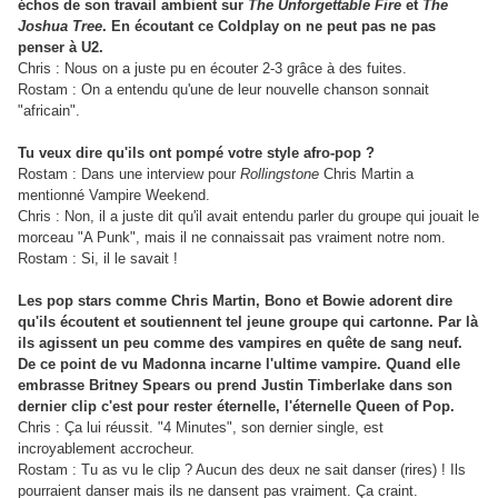
échos de son travail ambient sur
The Unforgettable Fire
et
The
Joshua Tree
. En écoutant ce Coldplay on ne peut pas ne pas
penser à U2.
Chris : Nous on a juste pu en écouter 2-3 grâce à des fuites.
Rostam : On a entendu qu'une de leur nouvelle chanson sonnait
"africain".
Tu veux dire qu'ils ont pompé votre style afro-pop ?
Rostam : Dans une interview pour
Rollingstone
Chris Martin a
mentionné Vampire Weekend.
Chris : Non, il a juste dit qu'il avait entendu parler du groupe qui jouait le
morceau "A Punk", mais il ne connaissait pas vraiment notre nom.
Rostam : Si, il le savait !
Les pop stars comme Chris Martin, Bono et Bowie adorent dire
qu'ils écoutent et soutiennent tel jeune groupe qui cartonne. Par là
ils agissent un peu comme des vampires en quête de sang neuf.
De ce point de vu Madonna incarne l'ultime vampire. Quand elle
embrasse Britney Spears ou prend Justin Timberlake dans son
dernier clip c'est pour rester éternelle, l'éternelle Queen of Pop.
Chris : Ça lui réussit. "4 Minutes", son dernier single, est
incroyablement accrocheur.
Rostam : Tu as vu le clip ? Aucun des deux ne sait danser (rires) ! Ils
pourraient danser mais ils ne dansent pas vraiment. Ça craint.