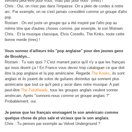
vérifiera peut-être pour vous, mais pas pour nous"
(rires) !
Chris : Oui, on n'est pas dans l'impasse. On a plein de cordes à notre
arc. Par exemple, on ne s'est jamais considéré comme un groupe d'afro
pop.
Rostam : On est juste un groupe qui a été inspiré par l'afro pop au
même titre que d'autres choses comme, par exemple, le son Motown.
Chris : Et la musique classique, Elvis Costello, The Kinks, toute cette
bonne merde (rires) !
Vous sonnez d'ailleurs très "pop anglaise" pour des jeunes gens
de Brooklyn...
Rostam : Tu sais quoi ? C'est marrant parce qu'il n'y a que les français
qui nous disent ça ! En France vous devez trop cataloguer ce que doit
être la pop anglaise et la pop américaine. Regarde
The Kooks
, ils sont
anglais et ils jouent de solos de guitares distordus qui sonnent plus
américains que tout ce qu'il peut y avoir dans notre musique. A part
peut-être
The Futurheads
, tous les groupes anglais veulent sonner
américain. Après "sonnons-nous comme un groupe anglais ?"
Probablement, oui.
Je pense que les français envisagent le son américain comme
quelque chose de plus sale et vicieux que le son anglais.
Chris : Tu penses par exemple au Velvet Underground ?