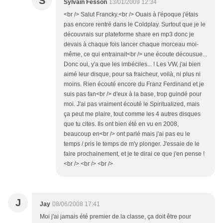
S
Sylvain Fesson
13/01/2009 12:34
<br /> Salut Francky.<br /> Ouais à l'époque j'étais
pas encore rentré dans le Coldplay. Surtout que je le
découvrais sur plateforme share en mp3 donc je
devais à chaque fois lancer chaque morceau moi-
même, ce qui entrainait<br /> une écoute décousue...
Donc oui, y'a que les imbéciles... ! Les VW, j'ai bien
aimé leur disque, pour sa fraicheur, voilà, ni plus ni
moins. Rien écouté encore du Franz Ferdinand et je
suis pas fan<br /> d'eux à la base, trop guindé pour
moi. J'ai pas vraiment écouté le Spiritualized, mais
ça peut me plaire, tout comme les 4 autres disques
que tu cites. Ils ont bien été en vu en 2008,
beaucoup en<br /> ont parlé mais j'ai pas eu le
temps / pris le temps de m'y plonger. J'essaie de le
faire prochainement, et je te dirai ce que j'en pense !
<br /> <br /> <br />
J
Jay
08/06/2008 17:41
Moi j'ai jamais été premier de la classe, ça doit être pour