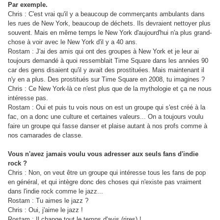
Par exemple.
Chris : C'est vrai qu'il y a beaucoup de commerçants ambulants dans
les rues de New York, beaucoup de déchets. Ils devraient nettoyer plus
souvent. Mais en même temps le New York d'aujourd'hui n'a plus grand-
chose à voir avec le New York d'il y a 40 ans.
Rostam : J'ai des amis qui ont des groupes à New York et je leur ai
toujours demandé à quoi ressemblait Time Square dans les années 90
car des gens disaient qu'il y avait des prostituées. Mais maintenant il
n'y en a plus. Des prostitués sur Time Square en 2008, tu imagines ?
Chris : Ce New York-là ce n'est plus que de la mythologie et ça ne nous
intéresse pas.
Rostam : Oui et puis tu vois nous on est un groupe qui s'est créé à la
fac, on a donc une culture et certaines valeurs... On a toujours voulu
faire un groupe qui fasse danser et plaise autant à nos profs comme à
nos camarades de classe.
Vous n'avez jamais voulu vous adresser aux seuls fans d'indie
rock ?
Chris : Non, on veut être un groupe qui intéresse tous les fans de pop
en général, et qui intègre donc des choses qui n'existe pas vraiment
dans l'indie rock comme le jazz...
Rostam : Tu aimes le jazz ?
Chris : Oui, j'aime le jazz !
Rostam : Il change tout le temps d'avis (rires) !