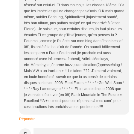
réservé sur celui-ci. Et dans ton top, tu les classes 18ème ! Y'a
que les imbéciles qui ne changent pas d'avis. O.K mais quand
même, oublier Bashung, Spiritualized (injustement boudé,
très bon album, pas pathos malgré ce qui est arrivé à Jason
Pierce)...Je sais que, pour certains disques, ils faut plusieurs
écoutes.Et ce groupe de p'tits d'jeunes, qu'en penses-tu ?
Pour moi, comme je l'ai écris sur mon blog dans "mon best of
08", ils ont été le bol d'air de l'année. On pourait hâtivement
les comparer à Franz Ferdinand (le prochain est aussi
annoncé avec influences afrobeat), Articks Monkays,
etc..Même hype, énorme buzz, surestimation(?)presse/blog !
Mais V.W a un truck en + !!! Le talent ??? J'aimerai vraiment,
en toute honnêteté, savoir ce que tu as pensé de certains
disques sorties en 2008 :Fleet Foxes * * * * * *Get Well Soon *
* * * *Ray Lamontagne * * * * * Et cet autre disque 2008 que
je viens de découvrir (en 09) Black Mountain In The Future =
Excellent !!!A + et merci pour ces réponses à mes com', pour
ces discutions très enrichissantes, pertinentes !!!!
Répondre