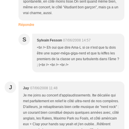
spontanéité, en côté moins lisse.On sent quand même bien,
même en concert, le côté "étudiant bon garçon", mais ça a un
vrai charme, aussi.
Répondre
S
Sylvain Fesson
07/06/2008 14:57
<br /> Eh oui que dire Ama-L si ce n'est que tu dois
être une super-méga-giga-nerd et que tu kiffes les
premiers de la classe un peu turbulents dans l'âme ?
;-)<br /> <br /> <br />
J
Jay
07/06/2008 11:48
Je me joins au concert d'applaudissements. Itw décalée qui
met parfaitement en relief le côté ultra-nerd de nos compères.
D'ailleurs, je rebaptiserais bien cette musique de "nerd rock" :
un courant bien constitué depuis quelques années avec, côté
anglais, les Rakes, Maximo Park ou Foals, et côté américain
eux + Clap your hands say yeah et j'en oublie...Référent