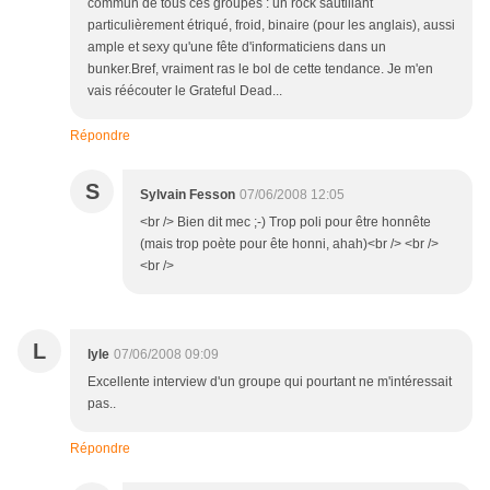
commun de tous ces groupes : un rock sautillant
particulièrement étriqué, froid, binaire (pour les anglais), aussi
ample et sexy qu'une fête d'informaticiens dans un
bunker.Bref, vraiment ras le bol de cette tendance. Je m'en
vais réécouter le Grateful Dead...
Répondre
S
Sylvain Fesson
07/06/2008 12:05
<br /> Bien dit mec ;-) Trop poli pour être honnête
(mais trop poète pour ête honni, ahah)<br /> <br />
<br />
L
lyle
07/06/2008 09:09
Excellente interview d'un groupe qui pourtant ne m'intéressait
pas..
Répondre