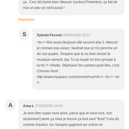
ça...Ceci dit j'aime bien Weezer (surtout Pinkerton), ça fait de
moi un peu un nerd aussi !
Répondre
S
Sylvain Fesson
08/06/2008 18:07
<br /> Moi aussi (toujours été second aha !). Weezer
je connais pas assez, faudrait que je m'y penche un
de ces quatre. J'espère que tu as bien bossé ta
musique samedi Jay. Tu as loupé un bon groupe à
la<br /> Villette, Stéphane t'en parlera peut-être, c'est
Chrome Hoof :
http://www.myspace.com/chromehoof<br /> <br /> <br
/>
A
Ama-L
07/06/2008 14:45
Je dois être super nerd alors, parce que le nerd rock, non
seulement j'aime ça mais je trouve ça tout sauf "froid".Cela dit,
comme d'autres, les Vampire gagnent sur scène en