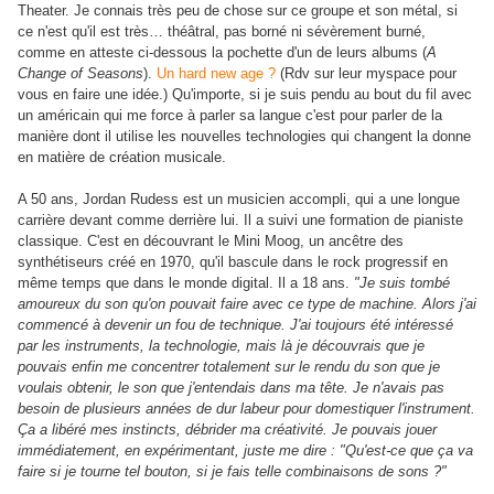
Theater. Je connais très peu de chose sur ce groupe et son métal, si
ce n'est qu'il est très… théâtral, pas borné ni sévèrement burné,
comme en atteste
ci-dessous
la pochette d'un de leurs albums (
A
Change of Seasons
).
Un hard new age ?
(Rdv sur leur myspace pour
vous en faire une idée.) Qu'importe, si je suis pendu au bout du fil avec
un américain qui me force à parler sa langue c'est pour parler de la
manière dont il utilise les nouvelles technologies qui changent la donne
en matière de création musicale.
A 50 ans, Jordan Rudess est un musicien accompli, qui a une longue
carrière devant comme derrière lui. Il a suivi une formation de pianiste
classique. C'est en découvrant le Mini Moog, un ancêtre des
synthétiseurs créé en 1970, qu'il bascule dans le rock progressif en
même temps que dans le monde digital. Il a 18 ans.
"Je suis tombé
amoureux du son qu'on pouvait faire avec ce type de machine. Alors j'ai
commencé à devenir un fou de technique. J'ai toujours été intéressé
par les instruments, la technologie, mais là je découvrais que je
pouvais enfin me concentrer totalement sur le rendu du son que je
voulais obtenir, le son que j'entendais dans ma tête. Je n'avais pas
besoin de plusieurs années de dur labeur pour domestiquer l'instrument.
Ça a libéré mes instincts, débrider ma créativité. Je pouvais jouer
immédiatement, en expérimentant, juste me dire : "Qu'est-ce que ça va
faire si je tourne tel bouton, si je fais telle combinaisons de sons ?"