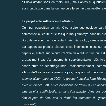
d’Enola devrait sortir en mars 2005, mais après au quotidie
sur mon disque dans la journée puis le soir je vais répéter 
Le projet solo influence-t-il eNola ?
Oui, par opposition en fait. C’est-à-dire que quelque par
commencé à l’écrire et le fait que moi j’embraye dans un proj
Bon, ils ne sont pas pour autant très très rock, ça reste as
par rapport au premier disque, c’est indéniable, c’est surt
dépouillé, autant sur l’album d’eNola on a fait un truc qui es
a quasiment pas d’arrangements supplémentaires, dès fois o
assez brute de décoffrage (nda : Malheureusement, comme
album d'eNola ne verra jamais le jour, ce que confirmera un mo
premier album paru en 2002, le groupe francilien jette l'épon
avec leur label, Jaff, et les conditions de travail qui en déco
plus en plus conflictuelle, et dans l’incapacité, dans ces con
depuis près de deux ans et demi, les membres du groupe 
musicale"
)
.