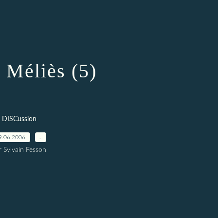
Méliès (5)
DISCussion
9.06.2006
…
r Sylvain Fesson