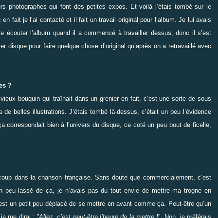
urs photographes qui font des petites expos. Et voilà j’étais tombé sur le
n fait je l’ai contacté et il fait un travail original pour l’album. Je lui avais
aire écouter l’album quand il a commencé à travailler dessus, donc il s’est
er disque pour faire quelque chose d’original qu’après on a retravaillé avec
res ?
vieux bouquin qui traînait dans un grenier en fait, c’est une sorte de sous
 de belles illustrations. J’étais tombé là-dessus, c’était un peu l’évidence
a correspondait bien à l’univers du disque, ce coté un peu bout de ficelle,
aucoup dans la chanson française. Sans doute que commercialement, c’est
s un peu lassé de ça, je n’avais pas du tout envie de mettre ma trogne en
c’est un petit peu déplacé de se mettre en avant comme ça. Peut-être qu’un
 je me dirai :
"Allez, c’est peut-être l’heure de la mettre !
". Non, je préférais