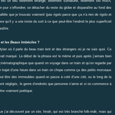
c’est un lieu tellement étrange, tellement surnaturel, tellement too much,
un jour s’effondrer, se détacher du reste du globe et disparaître au fond des
llèle que je trouvais vraiment (pas rigolo parce que ça n’a rien de rigolo et
e qu’il y a une ironie du sort à ce que peut-être l’endroit le plus superficiel
raître.
 et les Beaux Imbéciles
?
lan où il parle du beau train lent et des étrangers où je ne sais quoi. Ce
ait marqué. Le début de la phrase est le même et puis après j’aimais bien
lus cinématographique que quand on voyage dans un train et qu’on regarde par
t un trajet d’une heure dans un train on chope comme ça des petits morceaux
eut être des immeubles quand on passe à coté d’une cité, ou le long de la
ment négligés, le genre d’endroits que personne n’aime et si on commence à
être vraiment poétique.
que j’ai découvert par un site,
hinah
, qui est très branché folk-indé, mais qui