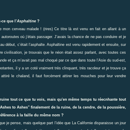
-ce que l’
Asphaltine
?
e mon cerveau malade ! (rires) Ce titre là est venu en fait en allant à un
 autoroutes où j’étais passager. J’avais la chance de ne pas conduire et je
t, au début, c’était l’asphalte. Asphaltine est venu rapidement et ensuite, sur
re civilisation, je trouvais que le néon était assez parlant, avec toutes ces
lande et ça m’avait pas mal choqué par ce que dans toute l’Asie du sud-est,
otantes, il y a un coté vraiment très clinquant, très racoleur et je trouve ça
 attiré le chaland, il faut forcément attirer les mouches pour leur vendre
 ruine tout ce que tu vois, mais qu'en même temps tu réecnhante tout
"Ashes to Ashes" finalement de la ruine, de la cendre, de la poussière,
 référence à la faille du même nom ?
e je pense, mais quelque part l’idée que La Californie disparaisse un jour