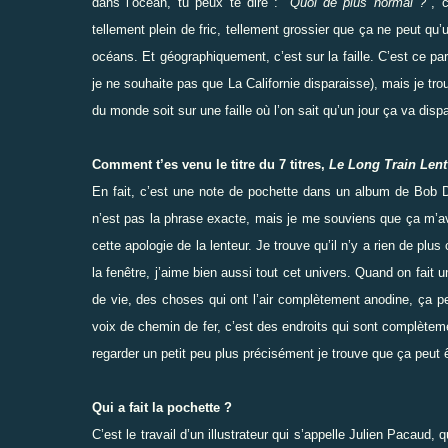
dans l’océan, tu peux te dire :
"Quoi de plus normal ?"
, 
tellement plein de fric, tellement grossier que ça ne peut qu’
océans. Et géographiquement, c’est sur la faille. C’est ce para
je ne souhaite pas que La Californie disparaisse), mais je trouv
du monde soit sur une faille où l’on sait qu’un jour ça va dispa
Comment t’es venu le titre du 7 titres,
Le Long Train Lent
En fait, c’est une note de pochette dans un album de Bob Dy
n’est pas la phrase exacte, mais je me souviens que ça m’av
cette apologie de la lenteur. Je trouve qu’il n’y a rien de p
la fenêtre, j’aime bien aussi tout cet univers. Quand on fai
de vie, des choses qui ont l’air complètement anodine, ça p
voix de chemin de fer, c’est des endroits qui sont complète
regarder un petit peu plus précisément je trouve que ça peut 
Qui a fait la pochette ?
C’est le travail d’un illustrateur qui s’appelle Julien Pacaud, 