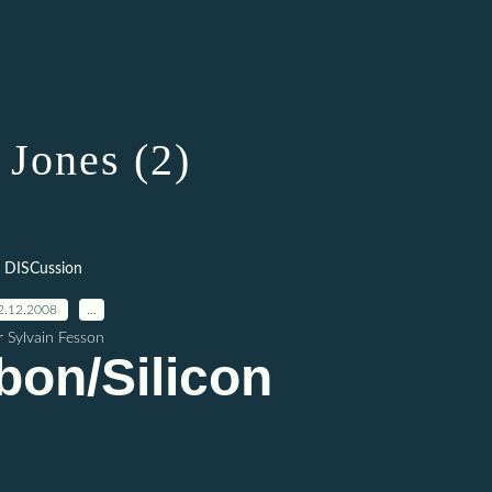
 Jones (2)
DISCussion
2.12.2008
…
r Sylvain Fesson
bon/Silicon