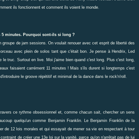
mment ils fonctionnent et comment ils voient le monde.
5 minutes. Pourquoi sont-ils si long ?
 groupe de jam sessions. On voulait renouer avec cet esprit de liberté des
orceau avec plein de solos tant que c'était bon. Je pense à Hendrix, Led
 le truc. Surtout en live. Moi j'aime bien quand c'est long. Plus c'est long,
rceaux faisaient carrément 11 minutes ! Mais s'ils durent si longtemps c'est
ntroduire le groove répétitif et minimal de la dance dans le rock'n'roll.
à travers ce rythme obsessionnel et, comme chacun sait, chercher un sens
beaucoup quelqu'un comme
Benjamin Franklin
. Le Benjamin Franklin de la
rier de 12 lois morales et qui essayait de mener sa vie en respectant à tour
 contraint de créer une 13e loi sur la vanité, parce qu'on n'arrêtait pas de lui