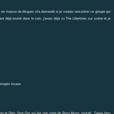
lle en maison de disques m'a demandé si je voulais rencontrer ce groupe qui
ant déjà tourné dans le coin, j'avais déjà vu The Libertines sur scène et je
groupes locaux.
ang
et
Dirty Stop Out
qui fait une sorte de Roxy Music rockab'. J'aime bien