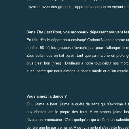
travailler avec ces groupes, j'apprend beaucoup en voyant co
Dans
The Last Post
, vos morceaux dépassent souvent les 
En fait, dès le départ on a envisagé Carbon/Silicon comme un
années 60 où les groupes n'avaient pas peur d'allonger le m
Zep, voilà nous on fait pareil, tant que ça marche on prolonge
plus c'est bon (rires) ! D'ailleurs à notre tout début nos mo
aussi parce que nous aimons la dance music et qu'on essaie d'i
Vous aimez la dance ?
Oui, j'aime le beat, j'aime la quête de sens qui s'exprime 
aux choses est le propre des fous. A ce propos j'aime 
révolution américaine. C'est quelqu'un qui a défini un calend
de rôle une loi par semaine. A ce rythme-là il s'est vite trouvé