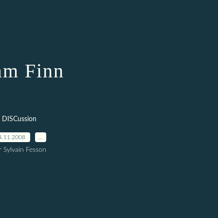
am Finn
DISCussion
4.11.2008
…
r Sylvain Fesson