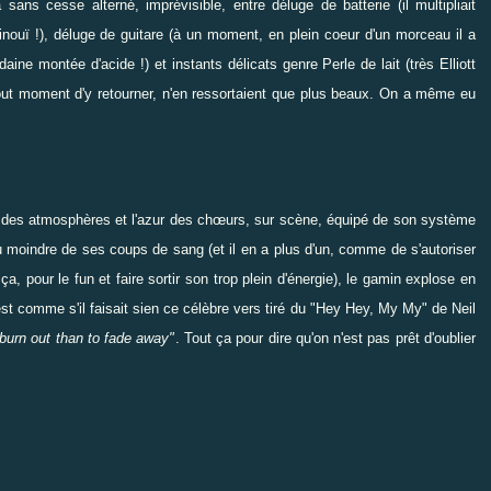
sans cesse alterné, imprévisible, entre déluge de batterie (il multipliait
, inouï !), déluge de guitare (à un moment, en plein coeur d'un morceau il a
ine montée d'acide !) et instants délicats genre Perle de lait (très
Elliott
tout moment d'y retourner, n'en ressortaient que plus beaux. On a même eu
sse des atmosphères et l'azur des chœurs, sur scène, équipé de son système
u moindre de ses coups de sang (et il en a plus d'un, comme de s'autoriser
 pour le fun et faire sortir son trop plein d'énergie), le gamin explose en
est comme s'il faisait sien ce célèbre vers tiré du "Hey Hey, My My" de Neil
 burn out than to fade away"
. Tout ça pour dire qu'on n'est pas prêt d'oublier