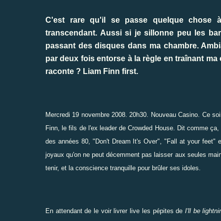
C'est rare qu'il se passe quelque chose à
transcendant. Aussi si je sillonne peu les ba
passant des disques dans ma chambre. Ambiance
par deux fois entorse à la règle en traînant m
raconte ? Liam Finn first.
Mercredi 19 novembre 2008. 20h30. Nouveau Casino. Ce soir 
Finn
, le fils de l'ex leader de
Crowded House
. Dit comme ça, 
des années 80, "Don't Dream It's Over", "Fall at your feet"
joyaux qu'on ne peut décemment pas laisser aux seules mains
tenir, et la conscience tranquille pour brûler ses idoles.
En attendant de le voir livrer live les pépites de
I'll be lightn