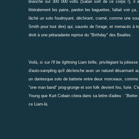
branché sur 300 000 volts (Satan sort de ce corps !), il a 
littéralement les pains, pardon les baguettes, fallait voir ça
lâché un solo foudroyant, déchirant, cramé, comme une souda
Smith
pour tout dire) qui, sauvés de l'orage, et menacés à 
droit à une pétaradante reprise du "Birthday" des Beatles.
Voilà, si sur
I'll be lightning
Liam brille, privilégiant la jolie
d'auto-sampling qu'il déclenche avec un naturel désarmant a
un dantesque solo de batterie entre deux morceaux, comme ça,
"one man band" prog-grunge et son folk devient fou, furie. C'
Young que Kurt Cobain citera dans sa lettre d'adieu :
"Better
ce Liam-là.