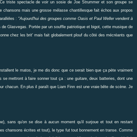
 Ce triste spectacle de voir un sosie de Joe Strummer et son groupe se
 de chansons mais une grosse mélasse chantillesque fait échos aux propos
arallèles :
"Aujourd'hui des groupes comme Oasis et Paul Weller vendent à
 de Glasvegas. Portée par un souffle patriotique et bigot, cette musique de
onne chez les brit' mais fait globalement plouf du côté des mécréants que
nstallent le matos, je me dis donc que ce serait bien que ça pète vraiment
 se mettront à faire sonner tout ça : une guitare, deux batteries, dont une
our chacun. En plus il paraît que Liam Finn est une vraie bête de scène. Je
ne), sans qu'on se dise à aucun moment qu'il surjoue et tout en restant
aies chansons écrites et tout), le type fut tout bonnement en transe. Comme