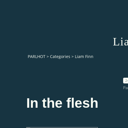
Li
PARLHOT
>
Categories
>
Liam Finn
2
Pa
In the flesh