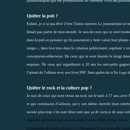
journalistiques qui me permettraient de vraiment vivre ma passion
Quitter la pub ?
Enfant, je n’ai pas rêvé d’être Tintin reporter. Le journalisme ne 
faisait pas partie de mon monde. Je suis de ceux qui se sont tour
dans la pub en pensant qu’ils pourraient y faire valoir leur plume 
temps –, faire leur trou dans la création publicitaire, espérant y 
concepteurs-rédacteurs. De ceux qui se sont fourrés le doigt dans
requises. De ceux qui regardaient à 20 ans les anti-pubs gagner
l’attrait de l’affaire avec son livre
99F
. Sans parler du
u
No Logo
d
Quitter le rock et la culture pop ?
Je suis de ceux qui sont venus au rock sur le tard, à 17 ans, ave
et qui continuent d’ailleurs, qui y ont même cherché leurs entrée
savent plus trop s’ils sont férus tant que ça de rock et de pop cul
chapelle, je ne me suis jamais senti l’envie d’être d’une bande,
plissements de terrain propice à l’émergence d’une nouvelle contre