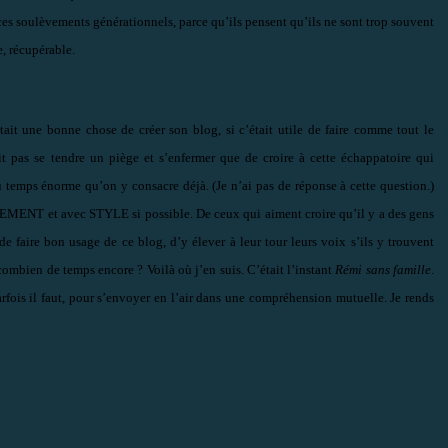
 ces soulèvements générationnels, parce qu’ils pensent qu’ils ne sont trop souvent
, récupérable.
tait une bonne chose de créer son blog, si c’était utile de faire comme tout le
t pas se tendre un piège et s’enfermer que de croire à cette échappatoire qui
u temps énorme qu’on y consacre déjà. (Je n’ai pas de réponse à cette question.)
MENT et avec STYLE si possible. De ceux qui aiment croire qu’il y a des gens
e faire bon usage de ce blog, d’y élever à leur tour leurs voix s’ils y trouvent
combien de temps encore ? Voilà où j’en suis. C’était l’instant
Rémi sans famille
.
arfois il faut, pour s’envoyer en l’air dans une compréhension mutuelle. Je rends