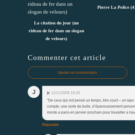
Pierre La Police (4
La citation du jour (un
rideau de fer dans un slogan
de velours)
Commenter cet article
Ajouter un commentaire
J
jc
12/11/2008 18:28
"De ceux qui ont pensé un temps, très court – un laps d
compte, une sorte de bulle, d’épanouissement personn
monte a paris en janvier prochain pour travailler a hav
Répondre