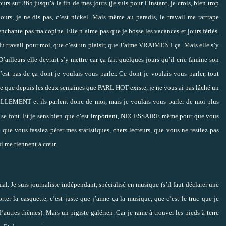
jours sur 365 jusqu’à la fin de mes jours (je suis pour l’instant, je crois, bien trop
ours, je ne dis pas, c’est nickel. Mais même au paradis, le travail me rattrape
nchante pas ma copine. Elle n’aime pas que je bosse les vacances et jours fériés.
avail pour moi, que c’est un plaisir, que J’aime VRAIMENT ça. Mais elle s’y
’ailleurs elle devrait s’y mettre car ça fait quelques jours qu’il crie famine son
’est pas de ça dont je voulais vous parler. Ce dont je voulais vous parler, tout
te que depuis les deux semaines que PARL HOT existe, je ne vous ai pas lâché un
NELLEMENT et ils parlent donc de moi, mais je voulais vous parler de moi plus
qui se font. Et je sens bien que c’est important, NECESSAIRE même pour que vous
 que vous fassiez péter mes statistiques, chers lecteurs, que vous ne restiez pas
i me tiennent à cœur.
al. Je suis journaliste indépendant, spécialisé en musique (s’il faut déclarer une
rter la casquette, c’est juste que j’aime ça la musique, que c’est le truc que je
’autres thèmes). Mais un pigiste galérien. Car je rame à trouver les pieds-à-terre