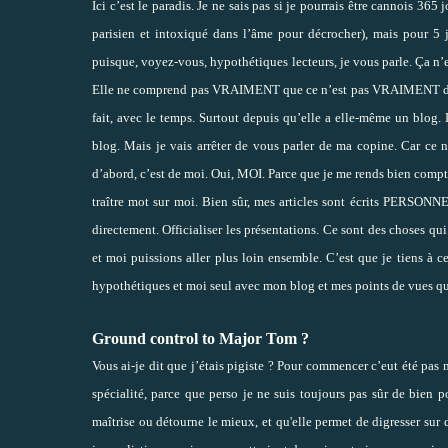
Ici c’est le paradis. Je ne sais pas si je pourrais être cannois 365 
parisien et intoxiqué dans l’âme pour décrocher), mais pour 5 j
puisque, voyez-vous, hypothétiques lecteurs, je vous parle. Ça n’e
Elle ne comprend pas VRAIMENT que ce n’est pas VRAIMENT du tr
fait, avec le temps. Surtout depuis qu’elle a elle-même un blog. D
blog. Mais je vais arrêter de vous parler de ma copine. Car ce n
d’abord, c’est de moi. Oui, MOI. Parce que je me rends bien comp
traître mot sur moi. Bien sûr, mes articles sont écrits PERSON
directement. Officialiser les présentations. Ce sont des choses 
et moi puissions aller plus loin ensemble. C’est que je tiens à ce
hypothétiques et moi seul avec mon blog et mes points de vues qu
Ground control to Major Tom ?
Vous ai-je dit que j’étais pigiste ? Pour commencer c’eut été pas m
spécialité, parce que perso je ne suis toujours pas sûr de bien po
maîtrise ou détourne le mieux, et qu'elle permet de digresser sur d