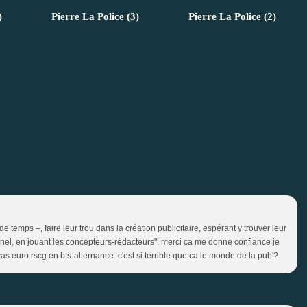
)
Pierre La Police (3)
Pierre La Police (2)
e temps –, faire leur trou dans la création publicitaire, espérant y trouver leur
el, en jouant les concepteurs-rédacteurs", merci ca me donne confiance je
as euro rscg en bts-alternance. c'est si terrible que ca le monde de la pub'?