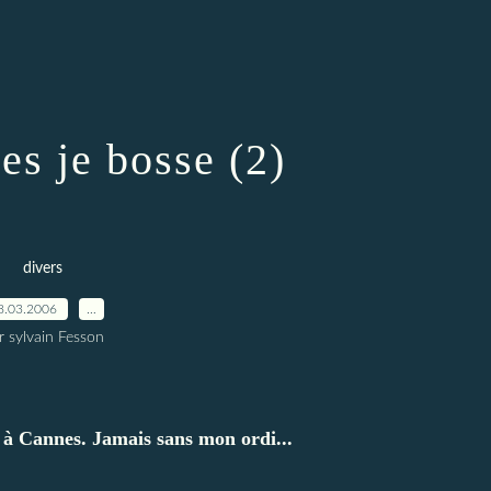
es je bosse (2)
divers
8.03.2006
…
r sylvain Fesson
r à Cannes. Jamais sans mon ordi...