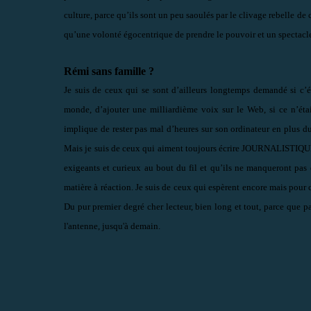
culture, parce qu’ils sont un peu saoulés par le clivage rebelle de
qu’une volonté égocentrique de prendre le pouvoir et un spectacle
Rémi sans famille ?
Je suis de ceux qui se sont d’ailleurs longtemps demandé si c’é
monde, d’ajouter une milliardième voix sur le Web, si ce n’étai
implique de rester pas mal d’heures sur son ordinateur en plus d
Mais je suis de ceux qui aiment toujours écrire JOURNALISTIQUE
exigeants et curieux au bout du fil et qu’ils ne manqueront pas d
matière à réaction. Je suis de ceux qui espèrent encore mais pour 
Du pur premier degré cher lecteur, bien long et tout, parce que p
l'antenne, jusqu'à demain.