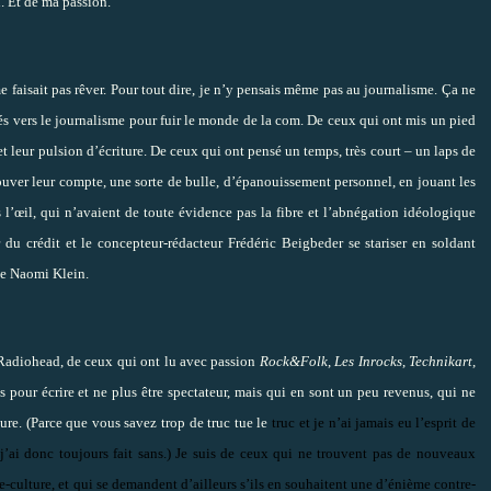
. Et de ma passion.
me faisait pas rêver. Pour tout dire, je n’y pensais même pas au journalisme. Ça ne
nés vers le journalisme pour fuir le monde de la com. De ceux qui ont mis un pied
et leur pulsion d’écriture. De ceux qui ont pensé un temps, très court – un laps de
trouver leur compte, une sorte de bulle, d’épanouissement personnel, en jouant les
 l’œil, qui n’avaient de toute évidence pas la fibre et l’abnégation idéologique
 du crédit et le concepteur-rédacteur Frédéric Beigbeder se stariser en soldant
e Naomi Klein.
c Radiohead, de ceux qui ont lu avec passion
Rock&Folk
,
Les Inrocks
,
Technikart
,
s pour écrire et ne plus être spectateur, mais qui en sont un peu revenus, qui ne
ture. (Parce que vous savez trop de truc tue le
truc et je n’ai jamais eu l’esprit de
 j’ai donc toujours fait sans.) Je suis de ceux qui ne trouvent pas de nouveaux
-culture, et qui se demandent d’ailleurs s’ils en souhaitent une d’énième contre-