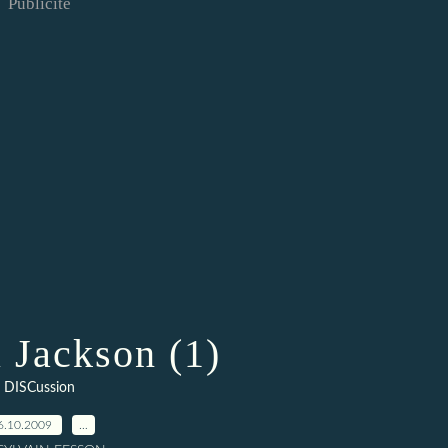
Publicité
 Jackson (1)
DISCussion
6.10.2009
…