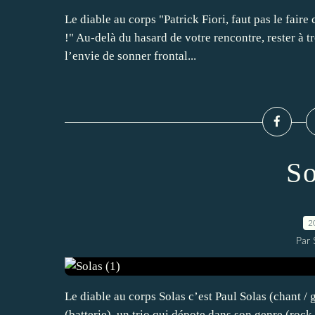
Le diable au corps "Patrick Fiori, faut pas le faire
!" Au-delà du hasard de votre rencontre, rester à t
l’envie de sonner frontal...
So
2
Par
Le diable au corps Solas c’est Paul Solas (chant /
(batterie), un trio qui dépote dans son genre (roc