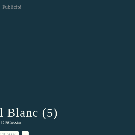
Publicité
l Blanc (5)
DISCussion
0.10.2009
…