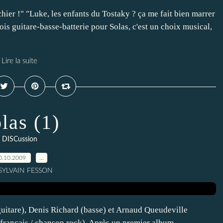
 chier !" "Luke, les enfants du Tostaky ? ça me fait bien marrer
rois guitare-basse-batterie pour Solas, c'est un choix musical,
Lire la suite
las (1)
DISCussion
0.10.2009
…
 SYLVAIN FESSON
 guitare), Denis Richard (basse) et Arnaud Queudeville
k français / chanson rock). Après un premier album