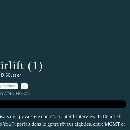
rlift (1)
DISCussion
2.12.2009
…
 SYLVAIN FESSON
ais que j’avais été con d’accepter l’interview de Chairlift.
s You ?, parfait dans le genre rêveur eighties, entre MGMT et