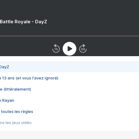
 Battle Royale - DayZ
 DayZ
 a 13 ans (et vous l'avez ignoré)
e (littéralement)
im Rayan
 toutes les règles
s les jeux vidéo
us choquant de Rockstar ? - Le scandale BULLY