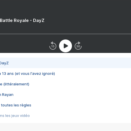
 Battle Royale - DayZ
 DayZ
 a 13 ans (et vous l'avez ignoré)
e (littéralement)
im Rayan
 toutes les règles
s les jeux vidéo
us choquant de Rockstar ? - Le scandale BULLY