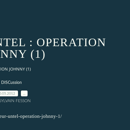
TEL : OPERATION
NNY (1)
ION JOHNNY (1)
DISCussion
0.05.2012
…
 SYLVAIN FESSON
eur-untel-operation-johnny-1/