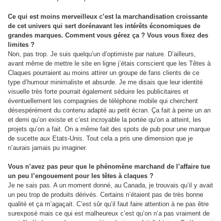
Ce qui est moins merveilleux c’est la marchandisation croissante
de cet univers qui sert dorénavant les intérêts économiques de
grandes marques. Comment vous gérez ça ? Vous vous fixez des
limites ?
Non, pas trop. Je suis quelqu’un d’optimiste par nature. D’ailleurs,
avant même de mettre le site en ligne j’étais conscient que les Têtes à
Claques pourraient au moins attirer un groupe de fans clients de ce
type d’humour minimaliste et absurde. Je me disais que leur identité
visuelle très forte pourrait également séduire les publicitaires et
éventuellement les compagnies de téléphone mobile qui cherchent
désespérément du contenu adapté au petit écran. Ça fait à peine un an
et demi qu’on existe et c’est incroyable la portée qu’on a atteint, les
projets qu’on a fait. On a même fait des spots de pub pour une marque
de sucette aux Etats-Unis. Tout cela a pris une dimension que je
n’aurais jamais pu imaginer.
Vous n’avez pas peur que le phénomène marchand de l’affaire tue
un peu l’engouement pour les têtes à claques ?
Je ne sais pas. A un moment donné, au Canada, je trouvais qu’il y avait
un peu trop de produits dérivés. Certains n’étaient pas de très bonne
qualité et ça m’agaçait. C’est sûr qu’il faut faire attention à ne pas être
surexposé mais ce qui est malheureux c’est qu’on n’a pas vraiment de