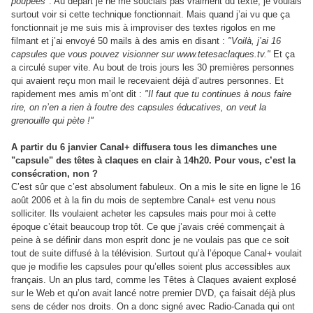
poupées"
. Au départ je ne me souciais pas vraiment du texte, je voulais
surtout voir si cette technique fonctionnait. Mais quand j’ai vu que ça
fonctionnait je me suis mis à improviser des textes rigolos en me
filmant et j’ai envoyé 50 mails à des amis en disant :
"Voilà, j’ai 16
capsules que vous pouvez visionner sur www.tetesaclaques.tv."
Et ça
a circulé super vite. Au bout de trois jours les 30 premières personnes
qui avaient reçu mon mail le recevaient déjà d’autres personnes. Et
rapidement mes amis m’ont dit :
"Il faut que tu continues à nous faire
rire, on n’en a rien à foutre des capsules éducatives, on veut la
grenouille qui pète !"
A partir du 6 janvier Canal+ diffusera tous les dimanches une
"capsule" des têtes à claques en clair à 14h20. Pour vous, c’est la
consécration, non ?
C’est sûr que c’est absolument fabuleux. On a mis le site en ligne le 16
août 2006 et à la fin du mois de septembre Canal+ est venu nous
solliciter. Ils voulaient acheter les capsules mais pour moi à cette
époque c’était beaucoup trop tôt. Ce que j’avais créé commençait à
peine à se définir dans mon esprit donc je ne voulais pas que ce soit
tout de suite diffusé à la télévision. Surtout qu’à l’époque Canal+ voulait
que je modifie les capsules pour qu’elles soient plus accessibles aux
français. Un an plus tard, comme les Têtes à Claques avaient explosé
sur le Web et qu’on avait lancé notre premier DVD, ça faisait déjà plus
sens de céder nos droits. On a donc signé avec Radio-Canada qui ont