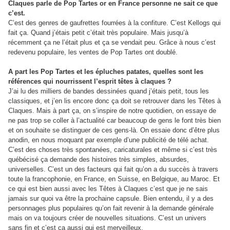
Claques parle de Pop Tartes or en France personne ne sait ce que
c’est.
C’est des genres de gaufrettes fourrées à la confiture. C’est Kellogs qui
fait ça. Quand j’étais petit c’était très populaire. Mais jusqu’à
récemment ça ne l’était plus et ça se vendait peu. Grâce à nous c’est
redevenu populaire, les ventes de Pop Tartes ont doublé.
A part les Pop Tartes et les épluches patates, quelles sont les
références qui nourrissent l’esprit têtes à claques ?
J’ai lu des milliers de bandes dessinées quand j’étais petit, tous les
classiques, et j’en lis encore donc ça doit se retrouver dans les Têtes à
Claques. Mais à part ça, on s’inspire de notre quotidien, on essaye de
ne pas trop se coller à l’actualité car beaucoup de gens le font très bien
et on souhaite se distinguer de ces gens-là. On essaie donc d’être plus
anodin, en nous moquant par exemple d’une publicité de télé achat.
C’est des choses très spontanées, caricaturales et même si c’est très
québécisé ça demande des histoires très simples, absurdes,
universelles. C’est un des facteurs qui fait qu’on a du succès à travers
toute la francophonie, en France, en Suisse, en Belgique, au Maroc. Et
ce qui est bien aussi avec les Têtes à Claques c’est que je ne sais
jamais sur quoi va être la prochaine capsule. Bien entendu, il y a des
personnages plus populaires qu’on fait revenir à la demande générale
mais on va toujours créer de nouvelles situations. C’est un univers
sans fin et c’est ça aussi qui est merveilleux.