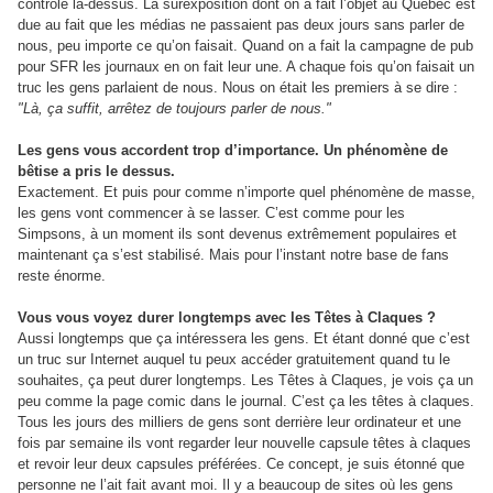
contrôle là-dessus. La surexposition dont on a fait l’objet au Québec est
due au fait que les médias ne passaient pas deux jours sans parler de
nous, peu importe ce qu’on faisait. Quand on a fait la campagne de pub
pour SFR les journaux en on fait leur une. A chaque fois qu’on faisait un
truc les gens parlaient de nous. Nous on était les premiers à se dire :
"Là, ça suffit, arrêtez de toujours parler de nous."
Les gens vous accordent trop d’importance. Un phénomène de
bêtise a pris le dessus.
Exactement. Et puis pour comme n’importe quel phénomène de masse,
les gens vont commencer à se lasser. C’est comme pour les
Simpsons, à un moment ils sont devenus extrêmement populaires et
maintenant ça s’est stabilisé. Mais pour l’instant notre base de fans
reste énorme.
Vous vous voyez durer longtemps avec les Têtes à Claques ?
Aussi longtemps que ça intéressera les gens. Et étant donné que c’est
un truc sur Internet auquel tu peux accéder gratuitement quand tu le
souhaites, ça peut durer longtemps. Les Têtes à Claques, je vois ça un
peu comme la page comic dans le journal. C’est ça les têtes à claques.
Tous les jours des milliers de gens sont derrière leur ordinateur et une
fois par semaine ils vont regarder leur nouvelle capsule têtes à claques
et revoir leur deux capsules préférées. Ce concept, je suis étonné que
personne ne l’ait fait avant moi. Il y a beaucoup de sites où les gens