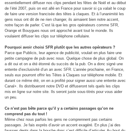
essentiellement diffuser nos clips pendant les fêtes de Noël et au début
de l’été 2007, puis on est allé en France pour savoir si ça valait le coup
de faire une version francisée des têtes à claques. Et à l’unanimité les
gens nous ont dit de ne rien changer, ils aimaient bien notre accent,
notre façon de parler. C’est là que les gros opérateurs comme SFR,
Orange et Bouygues nous ont approché avant tout le monde. Ils
voulaient diffuser les clips sur téléphone cellulaire.
Pourquoi avoir choisi SFR plutôt que les autres opérateurs ?
Parce que Publicis, leur agence de publicité, voulait en plus faire une
petite campagne de pub avec nous. Quelque chose de plus global. On
a dit oui et on a été étonné du succès de la pub. On a donc signé une
entente d’exclusivité d’un an avec SFR. L’année prochaine, en France,
seuls eux pourront offrir les Têtes à Claques sur téléphone mobile. Et
durant ce même été, on en a profité pour signer aussi une entente avec
Canal+. Ils distribueront notre DVD et diffuseront tels quels les clips
mis en ligne sur notre site. Ils seront juste sous-titrés pour vous aider
un peu.
Ce n’est pas bête parce qu’il y a certains passages qu’on ne
comprend pas du tout !
Même chez nous parfois les gens ne comprennent pas certains
passages. Je fais exprès d’avoir un accent exagéré. En plus j’ai des
fausses dents dans la bouche donc c’est difficile d’articuler. Au bout du