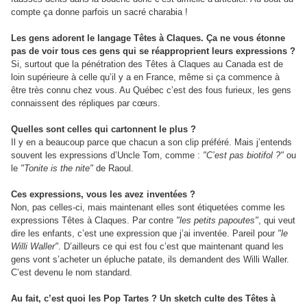
compte ça donne parfois un sacré charabia !
Les gens adorent le langage Têtes à Claques. Ça ne vous étonne
pas de voir tous ces gens qui se réapproprient leurs expressions ?
Si, surtout que la pénétration des Têtes à Claques au Canada est de
loin supérieure à celle qu’il y a en France, même si ça commence à
être très connu chez vous. Au Québec c’est des fous furieux, les gens
connaissent des répliques par cœurs.
Quelles sont celles qui cartonnent le plus ?
Il y en a beaucoup parce que chacun a son clip préféré. Mais j’entends
souvent les expressions d’Uncle Tom, comme :
"C’est pas biotifol ?"
ou
le
"Tonite is the nite"
de Raoul.
Ces expressions, vous les avez inventées ?
Non, pas celles-ci, mais maintenant elles sont étiquetées comme les
expressions Têtes à Claques. Par contre
"les petits papoutes"
, qui veut
dire les enfants, c’est une expression que j’ai inventée. Pareil pour
"le
Willi Waller"
. D’ailleurs ce qui est fou c’est que maintenant quand les
gens vont s’acheter un épluche patate, ils demandent des Willi Waller.
C’est devenu le nom standard.
Au fait, c’est quoi les Pop Tartes ? Un sketch culte des Têtes à