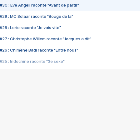
#30 : Eve Angeli raconte "Avant de partir"
#29 : MC Solaar raconte "Bouge de là"
28 : Lorie raconte "Je vais vite"
#27 : Christophe Willem raconte "Jacques a dit"
#26 : Chimène Badi raconte "Entre nous"
#25 : Indochine raconte "3e sexe"
#24 : Zaho raconte "C'est chelou"
#23 : Patrick Bruel raconte "Au café des délices"
#22 : Kyo raconte "Le chemin"
#21 : Nolwenn Leroy raconte "Cassé"
#20 : Patrick Hernandez raconte "Born to be alive"
#19 : Lorie raconte "Près de moi"