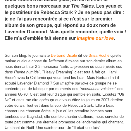
quelques bons morceaux sur
The Takes.
Les yeux et
le postérieur de Rebecca Stark ? Je ne peux pas dire :
je ne l’ai pas rencontrée si ce n’est sur le premier
album de son groupe, qui répond au doux nom de
Lavender Diamond. Mais quelle rencontre, quelle voix !
Elle m’a d’emblée fait sienne sur
Imagine our love
.
Sur son blog, le journaliste
Bertrand Dicale
dit de
Brisa Roché
qu’elle
ranime quelque chose du Jefferson Airplane sur son dernier album en
nous donnant sur 2-3 morceaux
"cette impression de courir pieds nus
dans l’herbe humide"
. "Heavy Dreaming" c’est tout à fait ça : l’ami
Ricoré avec la Californie qui vous tend les bras. Mais Bertrand a-t-il
écouté Lavender Diamond ? Sur
Imagine our love
ce groupe ne se
contente pas de fabriquer par moments des
"sensations voisines"
des
années 60-70. C’est tout leur disque qui semble en sortir. Ecoutez "Oh
No" et osez me dire après ça que vous étiez toujours en 2007 derrière
votre écran. Tout est dans la voix de Rebecca Stark. Elle a beau
chanter une chanson écrite le jour où les première bombes sont
tombées sur Baghdad, elle semble chanter d’ailleurs, nous survoler de
toute part comme une éternelle promesse de lendemains qui chantent.
Un chant de Noël. Une sainte sœur. Un "Il était une fois"…