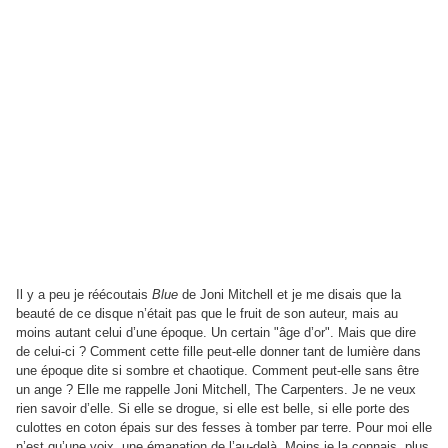
Il y a peu je réécoutais
Blue
de Joni Mitchell et je me disais que la
beauté de ce disque n’était pas que le fruit de son auteur, mais au
moins autant celui d’une époque. Un certain "âge d’or". Mais que dire
de celui-ci ? Comment cette fille peut-elle donner tant de lumière dans
une époque dite si sombre et chaotique. Comment peut-elle sans être
un ange ? Elle me rappelle Joni Mitchell, The Carpenters. Je ne veux
rien savoir d’elle. Si elle se drogue, si elle est belle, si elle porte des
culottes en coton épais sur des fesses à tomber par terre. Pour moi elle
n’est qu’une voix, une émanation de l’au-delà. Moins je la connais, plus