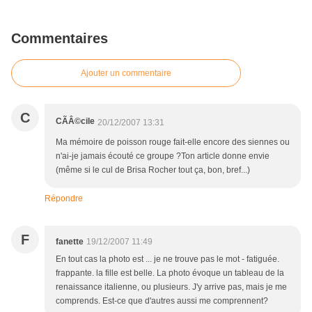
Commentaires
Ajouter un commentaire
C
CÃÂ©cile
20/12/2007 13:31
Ma mémoire de poisson rouge fait-elle encore des siennes ou
n'ai-je jamais écouté ce groupe ?Ton article donne envie
(même si le cul de Brisa Rocher tout ça, bon, bref...)
Répondre
F
fanette
19/12/2007 11:49
En tout cas la photo est ... je ne trouve pas le mot - fatiguée.
frappante. la fille est belle. La photo évoque un tableau de la
renaissance italienne, ou plusieurs. J'y arrive pas, mais je me
comprends. Est-ce que d'autres aussi me comprennent?