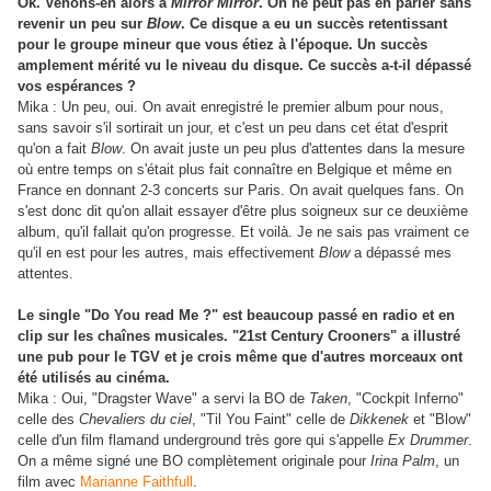
Ok. Venons-en alors à
Mirror Mirror
. On ne peut pas en parler sans
revenir un peu sur
Blow
. Ce disque a eu un succès retentissant
pour le groupe mineur que vous étiez à l'époque. Un succès
amplement mérité vu le niveau du disque. Ce succès a-t-il dépassé
vos espérances ?
Mika : Un peu, oui. On avait enregistré le premier album pour nous,
sans savoir s'il sortirait un jour, et c'est un peu dans cet état d'esprit
qu'on a fait
Blow
. On avait juste un peu plus d'attentes dans la mesure
où entre temps on s'était plus fait connaître en Belgique et même en
France en donnant 2-3 concerts sur Paris. On avait quelques fans. On
s'est donc dit qu'on allait essayer d'être plus soigneux sur ce deuxième
album, qu'il fallait qu'on progresse. Et voilà. Je ne sais pas vraiment ce
qu'il en est pour les autres, mais effectivement
Blow
a dépassé mes
attentes.
Le single "Do You read Me ?" est beaucoup passé en radio et en
clip sur les chaînes musicales. "21st Century Crooners" a illustré
une pub pour le TGV et je crois même que d'autres morceaux ont
été utilisés au cinéma.
Mika : Oui, "Dragster Wave" a servi la BO de
Taken
, "Cockpit Inferno"
celle des
Chevaliers du ciel
, "Til You Faint" celle de
Dikkenek
et "Blow"
celle d'un film flamand underground très gore qui s'appelle
Ex Drummer
.
On a même signé une BO complètement originale pour
Irina Palm
, un
film avec
Marianne Faithfull
.