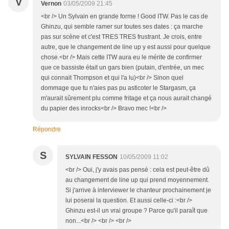
V
Vernon
03/05/2009 21:45
<br /> Un Sylvain en grande forme ! Good ITW. Pas le cas de
Ghinzu, qui semble ramer sur toutes ses dates : ça marche
pas sur scène et c'est TRES TRES frustrant. Je crois, entre
autre, que le changement de line up y est aussi pour quelque
chose.<br /> Mais cette ITW aura eu le mérite de confirmer
que ce bassiste était un gars bien (putain, d'entrée, un mec
qui connait Thompson et qui l'a lu)<br /> Sinon quel
dommage que tu n'aies pas pu asticoter le Stargasm, ça
m'aurait sûrement plu comme fritage et ça nous aurait changé
du papier des inrocks<br /> Bravo mec !<br />
Répondre
S
SYLVAIN FESSON
10/05/2009 11:02
<br /> Oui, j'y avais pas pensé : cela est peut-être dû
au changement de line up qui prend moyennement.
Si j'arrive à interviewer le chanteur prochainement je
lui poserai la question. Et aussi celle-ci :<br />
Ghinzu est-il un vrai groupe ? Parce qu'il paraît que
non...<br /> <br /> <br />