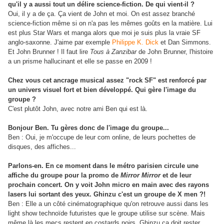
qu'il y a aussi tout un délire science-fiction. De qui vient-il ?
Oui, il y a de ça. Ça vient de John et moi. On est assez branché
science-fiction même si on n'a pas les mêmes goûts en la matière. Lui
est plus Star Wars et manga alors que moi je suis plus la vraie SF
anglo-saxonne. J'aime par exemple
Philippe K. Dick
et Dan Simmons.
Et John Brunner ! Il faut lire
Tous à Zanzibar
de John Brunner, l'histoire
a un prisme hallucinant et elle se passe en 2009 !
Chez vous cet ancrage musical assez "rock SF" est renforcé par
un univers visuel fort et bien développé.
Qui gère l'image du
groupe ?
C'est plutôt John, avec notre ami Ben qui est là.
Bonjour Ben. Tu gères donc de l'image du groupe...
Ben : Oui, je m'occupe de leur com online, de leurs pochettes de
disques, des affiches...
Parlons-en. En ce moment dans le métro parisien circule une
affiche du groupe pour la promo de
Mirror Mirror
et de leur
prochain concert. On y voit John micro en main avec des rayons
lasers lui sortant des yeux. Ghinzu c'est un groupe de X men ?!
Ben : Elle a un côté cinématographique qu'on retrouve aussi dans les
light show technoïde futuristes que le groupe utilise sur scène. Mais
même là les mecs restent en costards noirs. Ghinzu ça doit rester