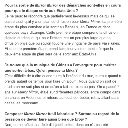
Pour la sortie de
Mirror Mirror
des démarches sont-elles en cours
pour que le disque sorte aux Etats-Unis ?
Je ne peux te répondre que partiellement là-dessus mais ce qui se
passe c'est qu'il y a un plan de diffusion pour
Mirror Mirror
. La première
étape du plan consiste à la sortir au Benelux, en France et dans
quelques pays d'Europe. Cette première étape comprend la diffusion
digitale du disque, qui pour l'instant est un peu plus large que sa
diffusion physique puisqu'on touche une vingtaine de pays via iTunes.
Et si cette première étape prend l'ampleur voulue, c'est sûr que la
deuxième étape du plan sera de le sortir aux Etats-Unis.
Je trouve que la musique de Ghinzu a l'envergure pour mériter
une sortie là-bas. Qu'en penses-tu Mika ?
C'est difficile de à dire quand tu es à l'intérieur du truc, surtout quand tu
prends autant de temps pour faire un album. Nous quand on sort de
studio on ne sait plus si ce qu'on a fait est bien ou pas. On a passé 2
ans sur
Mirror Mirror
, étalé sur différentes périodes, entre compo dans
un chalet en Ardennes et retours au local de répète, retravaillant sans
cesse les morceaux.
Composer
Mirror Mirror
fut-il laborieux ? Surtout au regard de la
pression de devoir faire aussi bien que
Blow
?
Non, on ne s'était pas fixé d'objectif précis donc ça n'a pas été