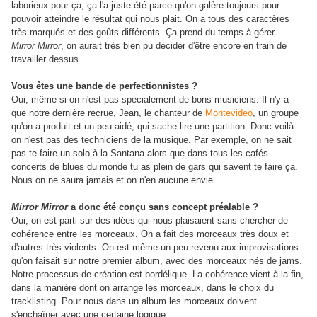
laborieux pour ça, ça l'a juste été parce qu'on galère toujours pour
pouvoir atteindre le résultat qui nous plait. On a tous des caractères
très marqués et des goûts différents. Ça prend du temps à gérer...
Mirror Mirror
, on aurait très bien pu décider d'être encore en train de
travailler dessus.
Vous êtes une bande de perfectionnistes ?
Oui, même si on n'est pas spécialement de bons musiciens. Il n'y a
que notre dernière recrue, Jean, le chanteur de
Montevideo
, un groupe
qu'on a produit et un peu aidé, qui sache lire une partition. Donc voilà
on n'est pas des techniciens de la musique. Par exemple, on ne sait
pas te faire un solo à la Santana alors que dans tous les cafés
concerts de blues du monde tu as plein de gars qui savent te faire ça.
Nous on ne saura jamais et on n'en aucune envie.
Mirror Mirror
a donc été conçu sans concept préalable ?
Oui, on est parti sur des idées qui nous plaisaient sans chercher de
cohérence entre les morceaux. On a fait des morceaux très doux et
d'autres très violents. On est même un peu revenu aux improvisations
qu'on faisait sur notre premier album, avec des morceaux nés de jams.
Notre processus de création est bordélique. La cohérence vient à la fin,
dans la manière dont on arrange les morceaux, dans le choix du
tracklisting. Pour nous dans un album les morceaux doivent
s'enchaîner avec une certaine logique.