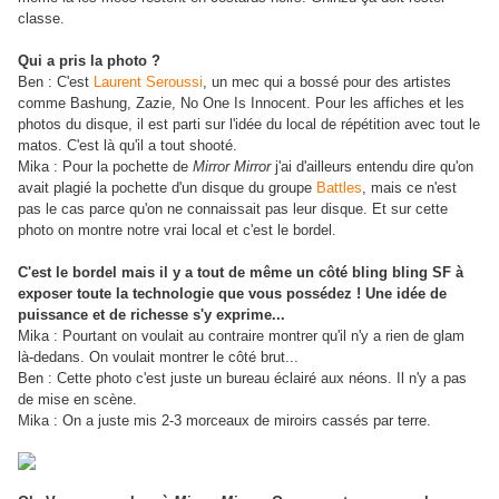
classe.
Qui a pris la photo ?
Ben : C'est
Laurent Seroussi
, un mec qui a bossé pour des artistes
comme Bashung, Zazie, No One Is Innocent. Pour les affiches et les
photos du disque, il est parti sur l'idée du local de répétition avec tout le
matos. C'est là qu'il a tout shooté.
Mika : Pour la pochette de
Mirror Mirror
j'ai d'ailleurs entendu dire qu'on
avait plagié la pochette d'un disque du groupe
Battles
, mais ce n'est
pas le cas parce qu'on ne connaissait pas leur disque. Et sur cette
photo on montre notre vrai local et c'est le bordel.
C'est le bordel mais il y a tout de même un côté bling bling SF à
exposer toute la technologie que vous possédez ! Une idée de
puissance et de richesse s'y exprime...
Mika : Pourtant on voulait au contraire montrer qu'il n'y a rien de glam
là-dedans. On voulait montrer le côté brut...
Ben : Cette photo c'est juste un bureau éclairé aux néons. Il n'y a pas
de mise en scène.
Mika : On a juste mis 2-3 morceaux de miroirs cassés par terre.