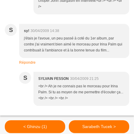
choper John Stargasm en interview.<br /> <br /> <br
/>
S
sy!
30/04/2009 14:38
j'étais je l'avoue, un peu passé à coté du 1er album, par
contre j'ai vraiment bien aimé le morceau pour Irina Palm qui
contribuait à l'ambiance et à la bonne tenue du film...
Répondre
S
SYLVAIN FESSON
30/04/2009 21:25
<br /> Ah je ne connais pas le morceau pour Irina
Palm. Si tu as moyen de me permettre d'écouter ça...
<br /> <br /> <br />
< Ghinzu (1)
Sarabeth Tucek >