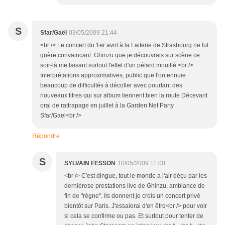
S
Sfar/Gaël
03/05/2009 21:44
<br /> Le concert du 1er avril à la Laiterie de Strasbourg ne fut
guère convaincant. Ghinzu que je découvrais sur scène ce
soir-là me faisant surtout l'effet d'un pétard mouillé.<br />
Interprétations approximatives, public que l'on ennuie
beaucoup de difficultés à décoller avec pourtant des
nouveaux titres qui sur album tiennent bien la route Décevant
oral de rattrapage en juillet à la Garden Nef Party
Sfar/Gaël<br />
Répondre
S
SYLVAIN FESSON
10/05/2009 11:00
<br /> C'est dingue, tout le monde a l'air déçu par les
dernièrese prestations live de Ghinzu, ambiance de
fin de "règne". Ils donnent je crois un concert privé
bientôt sur Paris. J'essaierai d'en être<br /> pour voir
si cela se confirme ou pas. Et surtout pour tenter de