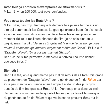
Avec tout ça combien d'exemplaires de
Blow
vendus ?
Mika : Environ 100 000, tout pays confondus.
Vous avez touché les Etats-Unis ?
Mika : Non, pas trop. Remarque la dernière fois je suis tombé sur un
site qui commentait les Oscars. Le gars qui animait la soirée s'amusait
à donner ses pronostics avant de décacheter les enveloppes et au
moment d'élire la meilleure chanson de film, je ne sais plus qui a
gagné, mais il a dit :
"Je suis sûr qu'avant la fin de l'émission je vous
trouve 5 chansons qui auraient largement mérité cet Oscar"
. Et il a cité
"Dragster Wave",
"by a vocalist named Ghinzu"
.
Ben : Je peux me permettre d'intervenir à nouveau pour te donner
quelques infos ?
Bien sûr !
Ben : En fait, on a quand même pas mal de retour des Etats-Unis grâce
au placement de "Dragster Wave" sur le générique de fin de
Taken
car
s'il a peu marché en France et en Europe il a été un des plus gros
succès de film français aux Etats-Unis. D'un coup on a donc vu plein
d'américains nous demander qui était le groupe qui faisait la musique
du générique de fin de
Taken
et qui voulaient se procurer
Blow
sur le
net.