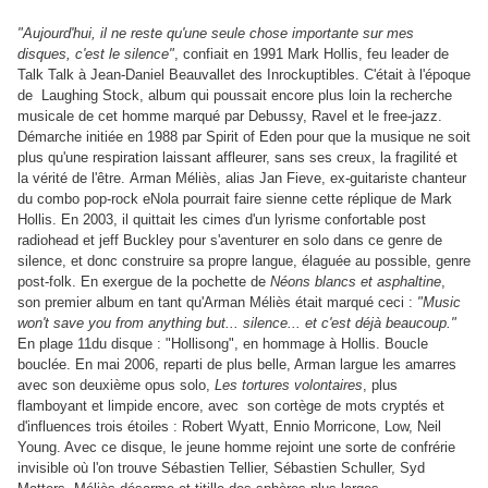
"Aujourd'hui, il ne reste qu'une seule chose importante sur mes
disques, c'est le silence"
, confiait en 1991 Mark Hollis, feu leader de
Talk Talk à Jean-Daniel Beauvallet des Inrockuptibles. C'était à l'époque
de Laughing Stock, album qui poussait encore plus loin la recherche
musicale de cet homme marqué par Debussy, Ravel et le free-jazz.
Démarche initiée en 1988 par Spirit of Eden pour que la musique ne soit
plus qu'une respiration laissant affleurer, sans ses creux, la fragilité et
la vérité de l'être.
Arman Méliès, alias Jan Fieve, ex-guitariste chanteur
du combo pop-rock eNola pourrait faire sienne cette réplique de Mark
Hollis. En 2003, il quittait les cimes d'un lyrisme confortable post
radiohead et jeff Buckley pour s'aventurer en solo dans ce genre de
silence, et donc construire sa propre langue, élaguée au possible, genre
post-folk. En exergue de la pochette de
Néons blancs et asphaltine
,
son premier album en tant qu'Arman Méliès était marqué ceci :
"Music
won't save you from anything but... silence... et c'est déjà beaucoup."
En plage 11du disque : "Hollisong", en hommage à Hollis. Boucle
bouclée
. En mai 2006, reparti de plus belle, Arman largue les amarres
avec son deuxième opus solo,
Les tortures volontaires
, plus
flamboyant et limpide encore, avec son cortège de mots cryptés et
d'influences trois étoiles : Robert Wyatt, Ennio Morricone, Low, Neil
Young. Avec ce disque, le jeune homme rejoint une sorte de confrérie
invisible où l'on trouve Sébastien Tellier, Sébastien Schuller, Syd