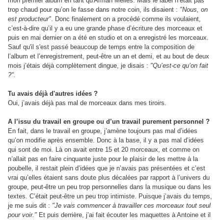
mon premier album en tant qu'Arman Méliès. Mais le label n’était pas
trop chaud pour qu’on le fasse dans notre coin, ils disaient :
"Nous, on
est producteur"
. Donc finalement on a procédé comme ils voulaient,
c’est-à-dire qu’il y a eu une grande phase d’écriture des morceaux et
puis en mai dernier on a été en studio et on a enregistré les morceaux.
Sauf qu'il s'est passé beaucoup de temps entre la composition de
l’album et l’enregistrement, peut-être un an et demi, et au bout de deux
mois j’étais déjà complètement dingue, je disais :
"Qu’est-ce qu’on fait
?".
Tu avais déjà d'autres idées ?
Oui, j’avais déjà pas mal de morceaux dans mes tiroirs.
A l’issu du travail en groupe ou d’un travail purement personnel ?
En fait, dans le travail en groupe, j’amène toujours pas mal d’idées
qu’on modifie après ensemble. Donc à la base, il y a pas mal d’idées
qui sont de moi. Là on avait entre 15 et 20 morceaux, et comme on
n’allait pas en faire cinquante juste pour le plaisir de les mettre à la
poubelle, il restait plein d’idées que je n’avais pas présentées et c’est
vrai qu’elles étaient sans doute plus décalées par rapport à l’univers du
groupe, peut-être un peu trop personnelles dans la musique ou dans les
textes. C’était peut-être un peu trop intimiste. Puisque j’avais du temps,
je me suis dit :
"Je vais commencer à travailler ces morceaux tout seul
pour voir."
Et puis derrière, j’ai fait écouter les maquettes à Antoine et il