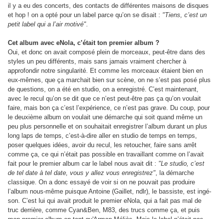
il y a eu des concerts, des contacts de différentes maisons de disques
et hop ! on a opté pour un label parce qu’on se disait :
"Tiens, c’est un
petit label qui a l’air motivé"
.
Cet album avec eNola, c’était ton premier album ?
Oui, et donc on avait composé plein de morceaux, peut-être dans des
styles un peu différents, mais sans jamais vraiment chercher à
approfondir notre singularité. Et comme les morceaux étaient bien en
eux-mêmes, que ça marchait bien sur scène, on ne s’est pas posé plus
de questions, on a été en studio, on a enregistré. C’est maintenant,
avec le recul qu’on se dit que ce n’est peut-être pas ça qu’on voulait
faire, mais bon ça c’est l’expérience, ce n’est pas grave. Du coup, pour
le deuxième album on voulait une démarche qui soit quand même un
peu plus personnelle et on souhaitait enregistrer l’album durant un plus
long laps de temps, c’est-à-dire aller en studio de temps en temps,
poser quelques idées, avoir du recul, les retoucher, faire sans arrêt
comme ça, ce qui n’était pas possible en travaillant comme on l’avait
fait pour le premier album car le label nous avait dit :
"Le studio, c’est
de tel date à tel date, vous y allez vous enregistrez"
, la démarche
classique. On a donc essayé de voir si on ne pouvait pas produire
l’album nous-même puisque Antoine (Gaillet, ndlr), le bassiste, est ingé-
son. C’est lui qui avait produit le premier eNola, qui a fait pas mal de
truc derrière, comme Cyan&Ben, M83, des trucs comme ça, et puis