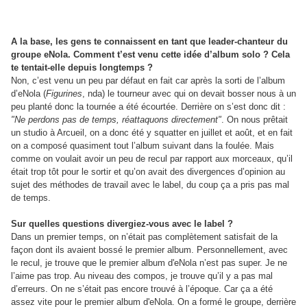
A la base, les gens te connaissent en tant que leader-chanteur du
groupe eNola. Comment t’est venu cette idée d’album solo ? Cela
te tentait-elle depuis longtemps ?
Non, c’est venu un peu par défaut en fait car après la sorti de l’album
d’eNola (
Figurines
, nda) le tourneur avec qui on devait bosser nous à un
peu planté donc la tournée a été écourtée. Derrière on s’est donc dit :
"Ne perdons pas de temps, réattaquons directement"
. On nous prêtait
un studio à Arcueil, on a donc été y squatter en juillet et août, et en fait
on a composé quasiment tout l’album suivant dans la foulée. Mais
comme on voulait avoir un peu de recul par rapport aux morceaux, qu’il
était trop tôt pour le sortir et qu’on avait des divergences d’opinion au
sujet des méthodes de travail avec le label, du coup ça a pris pas mal
de temps.
Sur quelles questions divergiez-vous avec le label ?
Dans un premier temps, on n’était pas complètement satisfait de la
façon dont ils avaient bossé le premier album. Personnellement, avec
le recul, je trouve que le premier album d'eNola n’est pas super. Je ne
l’aime pas trop. Au niveau des compos, je trouve qu’il y a pas mal
d’erreurs. On ne s’était pas encore trouvé à l’époque. Car ça a été
assez vite pour le premier album d'eNola. On a formé le groupe, derrière