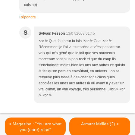
cuisine)
Répondre
S
Sylvain Fesson
13/07/2008 01:45
<br /> Quel fouineur tu fais !<br /> Cool.<br />
Récemment je l'ai vu sur scène et c'est pas tant sa
voix qui m'a géné que le fait que ses nouveaux
morceaux sont plus pop-rock et que du coup ils
s'enchainent moins bien les uns aux autres ce qui<br
/> fait qu'on perd en envoûtant, en univers... on se
retrouve plus fasse à des chansons classiques
accolées les unes aux autres là où avant il y avait un
vrai climat, un vrai voyage, très personnel...<br /> <br
/> <br />
< Magazine : "You are what
Armant Méliès (2) >
you (dare) read"