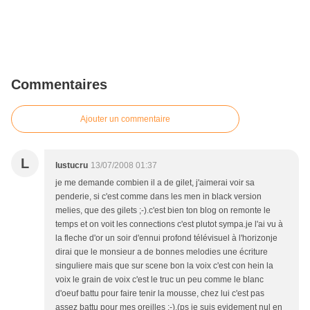
Commentaires
Ajouter un commentaire
L
lustucru
13/07/2008 01:37
je me demande combien il a de gilet, j'aimerai voir sa
penderie, si c'est comme dans les men in black version
melies, que des gilets ;-).c'est bien ton blog on remonte le
temps et on voit les connections c'est plutot sympa.je l'ai vu à
la fleche d'or un soir d'ennui profond télévisuel à l'horizonje
dirai que le monsieur a de bonnes melodies une écriture
singuliere mais que sur scene bon la voix c'est con hein la
voix le grain de voix c'est le truc un peu comme le blanc
d'oeuf battu pour faire tenir la mousse, chez lui c'est pas
assez battu pour mes oreilles ;-).(ps je suis evidement nul en