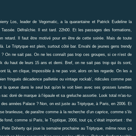
ierry Los, leader de
Vegomatic
, a la quarantaine et
Patrick Eudeline
la
Tassée. Défraîchie. Il est tard. 22h00. Et les passages des formations,
 retard. Il faut être motivé pour en être de cette soirée. Mais de toute
-là.
Le Triptyque
est plein, surtout côté bar. Envahi de jeunes gens trendy
? On ne sait pas. On ne les connaît pas trop ces groupes, si ce n’est de
ock du haut de leurs 15 ans et demi. Bref, on ne sait pas trop qui ils sont,
sont là, en clique, impossible à ne pas voir, alors on les regarde. On les a
 bien fringués décadence pailletée ou vintage rockab’, ridicules comme pas
lant la queue dans le seul but qu'on le voit bien avec ses grosses lunettes
 sac doré de marque à l’épaule et sa greluche assortie. Look total m'as-tu-
t des années Palace ? Non, on est juste au Triptyque, à Paris, en 2006. Et
nesse branleuse, de paraître comme à la recherche d’un caprice, comme s’ils
e fond, comme si Paris, le Tryptique, 2006, tout ça, c’était important : the
 a Pete Doherty qui joue la semaine prochaine au Triptyque, même nous ça