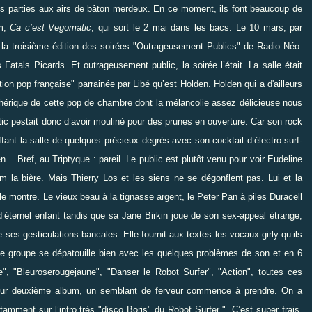
ères parties aux airs de bâton merdeux. En ce moment, ils font beaucoup de
um,
Ca c’est Vegomatic
, qui sort le 2 mai dans les bacs. Le 10 mars, par
r la troisième édition des soirées "Outrageusement Publics" de
Radio Néo
.
Fatals Picards. Et outrageusement public, la soirée l’était. La salle était
ion pop française" parrainée par Libé qu’est Holden. Holden qui a d'ailleurs
sphérique de cette pop de chambre dont la mélancolie assez délicieuse nous
tic pestait donc d’avoir mouliné pour des prunes en ouverture. Car son rock
ffant la salle de quelques précieux degrés avec son cocktail d’électro-surf-
... Bref, au Triptyque : pareil. Le public est plutôt venu pour voir Eudeline
em la bière. Mais Thierry Los et les siens ne se dégonflent pas. Lui et la
e montre. Le vieux beau à la tignasse argent, le Peter Pan à piles Duracell
’éternel enfant tandis que sa Jane Birkin joue de son sex-appeal étrange,
es gesticulations bancales. Elle fournit aux textes les vocaux girly qu’ils
e groupe se dépatouille bien avec les quelques problèmes de son et en 6
, "Bleuroserougejaune", "Danser le Robot Surfer", "Action", toutes ces
eur deuxième album, un semblant de ferveur commence à prendre. On a
mment sur l’intro très "disco Boris" du Robot Surfer ". C’est super frais.