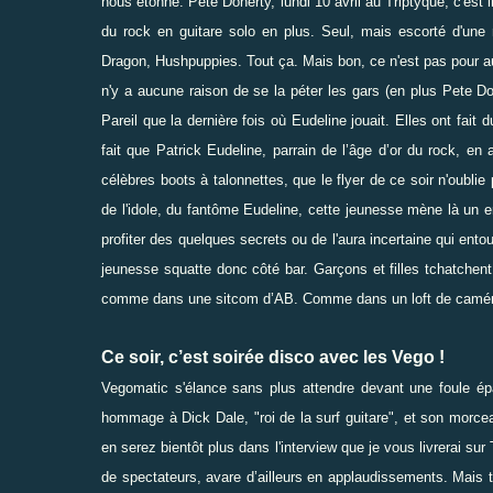
nous étonne. Pete Doherty, lundi 10 avril au Triptyque, c'est i
du rock en guitare solo en plus. Seul, mais escorté d'une 
Dragon, Hushpuppies. Tout ça. Mais bon, ce n'est pas pour auta
n'y a aucune raison de se la péter les gars (
en plus Pete Do
Pareil que la dernière fois où Eudeline jouait. Elles ont fait 
fait que Patrick Eudeline, parrain de l’âge d’or du rock, en
célèbres boots à talonnettes, que le flyer de ce soir n'oubl
de l'idole, du fantôme Eudeline, cette jeunesse mène là un e
profiter des quelques secrets ou de l'aura incertaine qui ent
jeunesse squatte donc côté bar. Garçons et filles tchatchent
comme dans une sitcom d’AB. Comme dans un loft de caméra
Ce soir, c’est soirée disco avec les Vego !
Vegomatic s'élance sans plus attendre devant une foule ép
hommage
à Dick Dale
, "roi de la surf guitare", et son morce
en serez bientôt plus dans l'interview que je vous livrerai sur
de spectateurs, avare d’ailleurs en applaudissements. Mais t