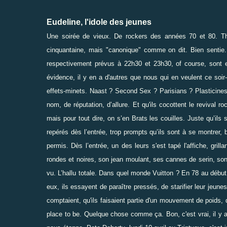
Eudeline, l'idole des jeunes
Une soirée de vieux. De rockers des années 70 et 80. Th
cinquantaine, mais "canonique" comme on dit. Bien sentie. 
respectivement prévus à 22h30 et 23h30, of course, sont en
évidence, il y en a d'autres que nous qui en veulent ce soir
effets-minets.
Naast
? Second Sex ? Parisians ? Plasticines 
nom, de réputation, d’allure. Et qu'ils cocottent le revival r
mais pour tout dire, on s’en Brats les couilles. Juste qu’ils 
repérés dès l’entrée, trop prompts qu’ils sont à se montrer,
permis. Dès l’entrée, un des leurs s'est tapé l'affiche, gril
rondes et noires, son jean moulant, ses cannes de serin, son
vu. L’hallu totale. Dans quel monde Vuitton ? En 78 au débu
eux, ils essayent de paraître pressés, de starifier leur jeu
comptaient, qu'ils faisaient partie d'un mouvement de poids, d
place to be. Quelque chose comme ça. Bon, c'est vrai, il y