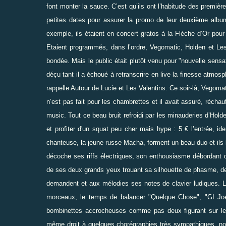
font monter la sauce. C’est qu’ils ont l’habitude des premi
petites dates pour assurer la promo de leur deuxième alb
exemple, ils étaient en concert gratos à la Flèche d’Or pou
Etaient programmés, dans l’ordre, Vegomatic,
Holden
et Les 
bondée. Mais le public était plutôt venu pour "nouvelle sensat
déçu tant il a échoué à retranscrire en live la finesse atmo
rappelle Autour de Lucie et Les Valentins. Ce soir-là, Vegoma
n’est pas fait pour les chambrettes et il avait assuré, réchau
music. Tout ce beau bruit refroidi par les minauderies d’Holden
et profiter d'un squat peu cher mais hype : 5 € l’entrée, id
chanteuse, la jeune russe Macha, forment un beau duo et ils l
décoche ses riffs électriques, son enthousiasme débordant d
de ses deux grands yeux trouant sa silhouette de phasme, de s
demandent et aux mélodies ses notes de clavier ludiques. L
morceaux, le temps de balancer "Quelque Chose", "GI Joe"
bombinettes accrocheuses comme pas deux figurant sur l
même droit à quelques chorégraphies très sympathiques, nota