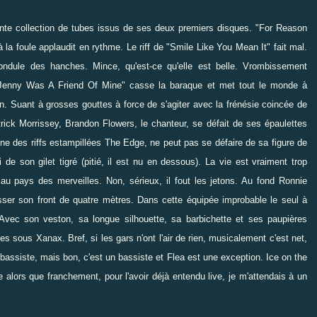
nte collection de tubes issus de ses deux premiers disques. "For Reason
a foule applaudit en rythme. Le riff de "Smile Like You Mean It" fait mal.
 ondule des hanches. Mince, qu'est-ce qu'elle est belle. Vrombissement
e "Jenny Was A Friend Of Mine" casse la baraque et met tout le monde à
n. Suant à grosses gouttes à force de s'agiter avec la frénésie coincée de
k Morrissey, Brandon Flowers, le chanteur, se défait de ses épaulettes
ine des riffs estampillées The Edge, ne peut pas se défaire de sa figure de
de son gilet tigré (pitié, il est nu en dessous). La vie est vraiment trop
ce au pays des merveilles. Non, sérieux, il fout les jetons. Au
fond Ronnie
passer son front de quatre mètres. Dans cette équipée improbable le seul à
 Avec son veston, sa longue silhouette, sa barbichette et ses paupières
 sous Xanax. Bref, si les gars n'ont l'air de rien, musicalement c'est net,
e bassiste, mais bon, c'est un bassiste et Flea est une exception. Ice on the
alors que franchement, pour l'avoir déjà entendu live, je m'attendais à un