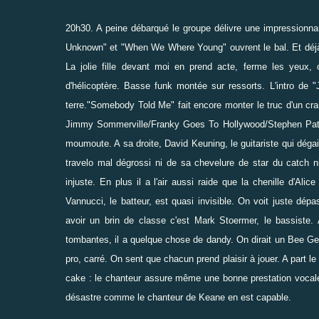
20h30. A peine débarqué le groupe délivre une impressionna
Unknown" et "When We Where Young" ouvrent le bal. Et déjà l
La jolie fille devant moi en prend acte, ferme les yeux,
d'hélicoptère. Basse funk montée sur ressorts. L'intro d
terre."Somebody Told Me" fait encore monter le truc d'un cra
Jimmy Sommerville/Franky Goes To Hollywood/Stephen Patric
moumoute. A sa droite, David Keuning, le guitariste qui déga
travelo mal dégrossi ni de sa chevelure de star du catch ni 
injuste. En plus il a l'air aussi raide que la chenille d'Ali
Vannucci, le batteur, est quasi invisible. On voit juste dé
avoir un brin de classe c'est Mark Stoermer, le bassiste.
tombantes, il a quelque chose de dandy. On dirait un Bee Gees
pro, carré. On sent que chacun prend plaisir à jouer. A part l
cake : le chanteur assure même une bonne prestation vocale 
désastre comme le chanteur de Keane en est capable.