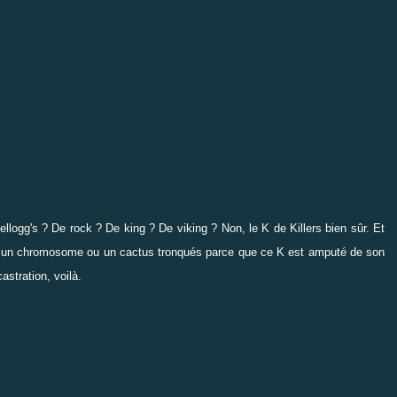
llogg's ? De rock ? De king ? De viking ? Non, le K de Killers bien sûr. Et
s un chromosome ou un cactus tronqués parce que ce K est amputé de son
astration, voilà.