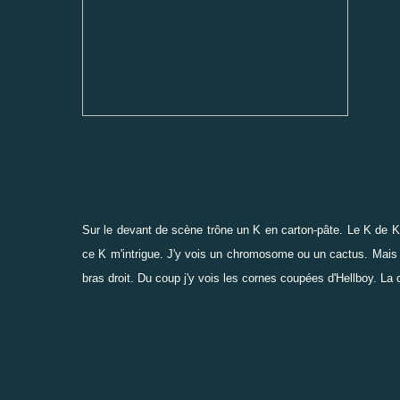
Sur le devant de scène trône un K en carton-pâte. Le K de Ke
ce K m'intrigue. J'y vois un chromosome ou un cactus. Mai
bras droit. Du coup j'y vois les cornes coupées d'Hellboy. La c