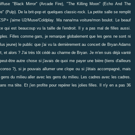
iffuse "Black Mirror" (Arcade Fire), "The Killing Moon" (Echo And The
(Pulp). De la brit-pop et quelques classic-rock. La petite salle se remplit
CSP+ j'aime U2/Muse/Coldplay. Ma nana/ma voiture/mon boulot. Le beauf
qui est beaucoup vu la taille de l'endroit. Il y a pas mal de filles aussi.
ples. Filles comme gars, je remarque globalement que les gens ne sont ni
plus jeune) le public que j'ai vu la dernièrement au
concert de Bryan Adams
rt, et alors ? J'ai très tôt cédé au charme de Bryan. Je m'en suis déjà vanté
i peut-être autre chose si j'avais de quoi me payer une bière (tiens d'ailleurs
t conso ?), si je pouvais allumer une clope ou si j'étais accompagné, mais
s gens du milieu aller avec les gens du milieu. Les cadres avec les cadres.
a tête. Et j'en profite pour repérer les jolies filles. Il n'y en a pas 36