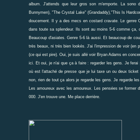
album. J'attends que leur gros son m'emporte. La sono d
Bunnymen), "The Crystal Lake" (Grandaddy),"This Is Hardcore" 
doucement. Il y a des mecs en costard cravate. Le genre 
dans toute sa splendeur. Ils sont au moins 5-6 comme ça, ce 
Beaucoup d'asiates. Genre 5-6 là aussi. Et beaucoup de cou
très beaux, ni très bien lookés. J'ai l'impression de voir (en 
(ce qui est pire). Oui, je suis allé voir Bryan Adams en conce
ici
. Et oui, je n'ai que ça à faire : regarder les gens. Je fera
où est l'attaché de presse que je lui taxe un ou deux ticke
non, rien de tout ça alors je regarde les gens. Je regarde le
Les amoureux avec les amoureux. Les pensées se former dans m
000. J'en trouve une. Me place derrière.