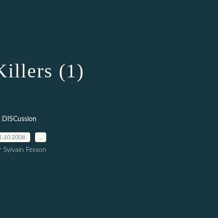
illers (1)
DISCussion
1.10.2008
…
r Sylvain Fesson