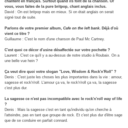
chantent en français. Surtout quand ils font de la chanson. Or
vous, vous faites de la pure britpop, chant anglais inclus.
David : On est britpop mais en mieux. Si on était anglais on serait
signé tout de suite.
Parlons de votre premier album,
Cafe on the left bank
. Déjà d'où
vient ce titre ?
Guillaume : C'est le nom d'une chanson de Paul Mc Cartney.
C'est quoi ce décor d'usine désaffectée sur votre pochette ?
Laurent : C'est ce qu'il y a au-dessus de notre studio à Roubaix. On a
une belle vue hein ?
Ça veut dire quoi votre slogan "Love, Wisdom & Rock'n'Roll" ?
Denis : C'est juste les choses les plus importantes dans la vie : amour,
sagesse et rock'n'roll. L'amour ça va, le rock'n'roll ça va, la sagesse
c'est plus dur.
La sagesse ce n'est pas incompatible avec le rock'n'roll way of life
?
Denis : Mais la sagesse c'est en tant qu'individu qu'on cherche à
l'atteindre, pas en tant que groupe de rock. Et c'est plus dur d'être sage
que de se conduire en parfait connard.