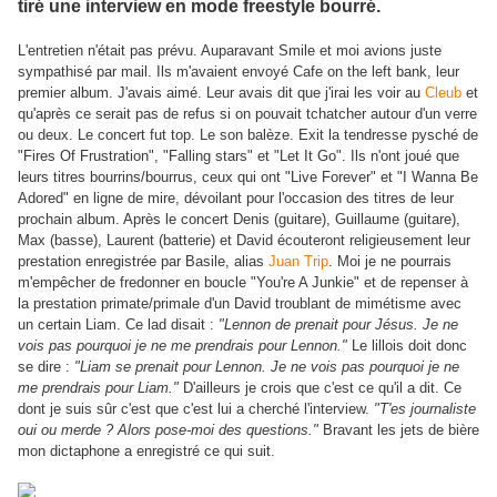
tiré une interview en mode freestyle bourré.
L'entretien n'était pas prévu. Auparavant Smile et moi avions juste
sympathisé par mail. Ils m'avaient envoyé Cafe on the left bank, leur
premier album. J'avais aimé. Leur avais dit que j'irai les voir au
Cleub
et
qu'après ce serait pas de refus si on pouvait tchatcher autour d'un verre
ou deux. Le concert fut top. Le son balèze. Exit la tendresse pysché de
"Fires Of Frustration", "Falling stars" et "Let It Go". Ils n'ont joué que
leurs titres bourrins/bourrus, ceux qui ont "Live Forever" et "I Wanna Be
Adored" en ligne de mire, dévoilant pour l'occasion des titres de leur
prochain album. Après le concert Denis (guitare), Guillaume (guitare),
Max (basse), Laurent (batterie) et David écouteront religieusement leur
prestation enregistrée par Basile, alias
Juan Trip
. Moi je ne pourrais
m'empêcher de fredonner en boucle "You're A Junkie" et de repenser à
la prestation primate/primale d'un David troublant de mimétisme avec
un certain Liam. Ce lad disait :
"Lennon de prenait pour Jésus. Je ne
vois pas pourquoi je ne me prendrais pour Lennon."
Le lillois doit donc
se dire :
"Liam se prenait pour Lennon. Je ne vois pas pourquoi je ne
me prendrais pour Liam."
D'ailleurs je crois que c'est ce qu'il a dit. Ce
dont je suis sûr c'est que c'est lui a cherché l'interview.
"T'es journaliste
oui ou merde ? Alors pose-moi des questions."
Bravant les jets de bière
mon dictaphone a enregistré ce qui suit.