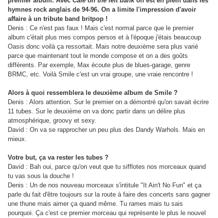
premier album. Avec
Cafe on the left bank
on est en plein dans les
hymnes rock anglais de 94-96. On a limite l'impression d'avoir
affaire à un tribute band britpop !
Denis : Ce n'est pas faux ! Mais c'est normal parce que le premier
album c'était plus mes compos persos et à l'époque j'étais beaucoup
Oasis donc voilà ça ressortait. Mais notre deuxième sera plus varié
parce que maintenant tout le monde compose et on a des goûts
différents. Par exemple, Max écoute plus de blues-garage, genre
BRMC, etc. Voilà Smile c'est un vrai groupe, une vraie rencontre !
Alors à quoi ressemblera le deuxième album de Smile ?
Denis : Alors attention. Sur le premier on a démontré qu'on savait écrire
11 tubes. Sur le deuxième on va donc partir dans un délire plus
atmosphérique, groovy et sexy.
David : On va se rapprocher un peu plus des Dandy Warhols. Mais en
mieux.
Votre but, ça va rester les tubes ?
David : Bah oui, parce qu'on veut que tu sifflotes nos morceaux quand
tu vas sous la douche !
Denis : Un de nos nouveau morceaux s'intitule "It Ain't No Fun" et ça
parle du fait d'être toujours sur la route à faire des concerts sans gagner
une thune mais aimer ça quand même. Tu rames mais tu sais
pourquoi. Ça c'est ce premier morceau qui représente le plus le nouvel