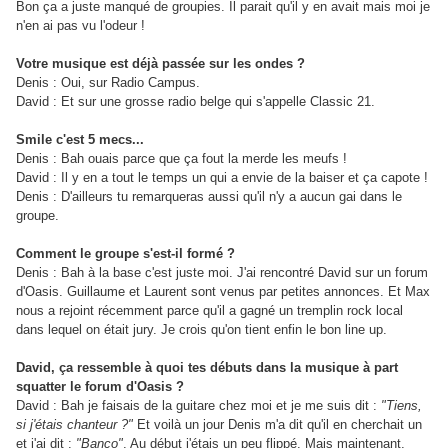
Bon ça a juste manqué de groupies. Il parait qu'il y en avait mais moi je
n'en ai pas vu l'odeur !
Votre musique est déjà passée sur les ondes ?
Denis : Oui, sur Radio Campus.
David : Et sur une grosse radio belge qui s'appelle Classic 21.
Smile c'est 5 mecs...
Denis : Bah ouais parce que ça fout la merde les meufs !
David : Il y en a tout le temps un qui a envie de la baiser et ça capote !
Denis : D'ailleurs tu remarqueras aussi qu'il n'y a aucun gai dans le
groupe.
Comment le groupe s'est-il formé ?
Denis : Bah à la base c'est juste moi. J'ai rencontré David sur un forum
d'Oasis. Guillaume et Laurent sont venus par petites annonces. Et Max
nous a rejoint récemment parce qu'il a gagné un tremplin rock local
dans lequel on était jury. Je crois qu'on tient enfin le bon line up.
David, ça ressemble à quoi tes débuts dans la musique à part
squatter le forum d'Oasis ?
David : Bah je faisais de la guitare chez moi et je me suis dit :
"Tiens,
si j'étais chanteur ?"
Et voilà un jour Denis m'a dit qu'il en cherchait un
et j'ai dit :
"Banco"
. Au début j'étais un peu flippé. Mais maintenant,