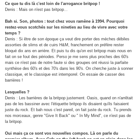
Ce que tu dis là c'est loin de l'arrogance britpop !
Denis : Mais on n'est pas britpop...
Bah si. Son, photos : tout chez vous ramène à 1994. Pourquoi
restez-vous scotchés sur les nineties au lieu de vivre avec votre
temps ?
Denis : Si être de son époque ça veut dire porter des mèches débiles
assorties de slims et de cuirs H&M, franchement on préfère rester
bloqué dix ans en arrière. Et puis tu dis qu'on est britpop mais nous en
fait on se fout des périodes. Perso je me sens plus proches des 60's
mais ce n'est pas de notre faute si des groupes ont réussi la parfaite
synthèse des 60's et des 70's dans les 90's. On cherche juste à sonner
classique, et le classique est intemporel. On essaie de casser des
barrières !
Lesquelles ?
Denis : Les barrières de la britpop justement. Oasis, quand on n'arrêtait
pas de les bassiner avec l'étiquette britpop ils disaient qu'ils faisaient
juste du rock. Et bah nous c'est pareil, on fait juste du rock. Tu prends
nos morceaux, genre "Give It Back" ou " In My Mind", ce n'est pas de
la britpop.
Oui mais ça ce sont vos nouvelles compos. Là on parle du