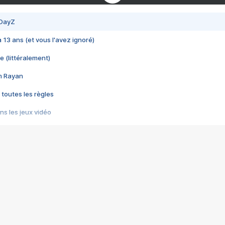
 DayZ
 a 13 ans (et vous l'avez ignoré)
e (littéralement)
im Rayan
 toutes les règles
s les jeux vidéo
us choquant de Rockstar ? - Le scandale BULLY
e plus moche de Steam
du RÊVE tourne au CAUCHEMAR
pendant 8 heures
it… à tort
umiliés par un jeu vidéo